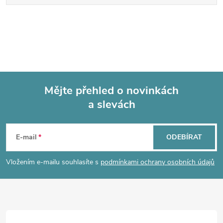
Mějte přehled o novinkách
a slevách
Z
á
E-mail
ODEBÍRAT
p
Vložením e-mailu souhlasíte s
podmínkami ochrany osobních údajů
a
t