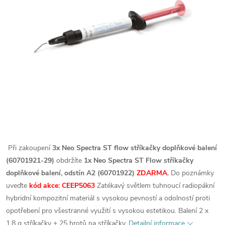
Při zakoupení
3x Neo Spectra ST flow stříkačky doplňkové balení
(60701921-29)
obdržíte
1x Neo Spectra ST Flow stříkačky
doplňkové balení, odstín A2 (60701922)
ZDARMA
.
Do poznámky
uveďte
kód akce: CEEP5063
Zatékavý světlem tuhnoucí radiopákní
hybridní kompozitní materiál s vysokou pevností a odolností proti
opotřebení pro všestranné využití s vysokou estetikou. Balení 2 x
1,8 g stříkačky + 25 hrotů na stříkačky.
Detailní informace