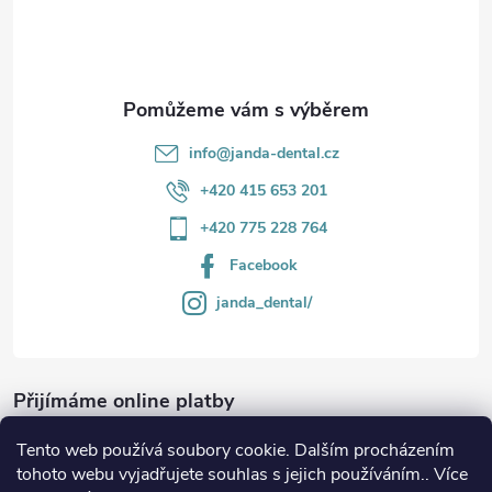
í
info
@
janda-dental.cz
+420 415 653 201
+420 775 228 764
Facebook
janda_dental/
Přijímáme online platby
Tento web používá soubory cookie. Dalším procházením
tohoto webu vyjadřujete souhlas s jejich používáním.. Více