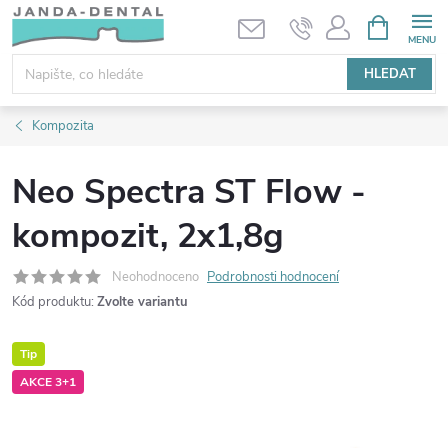
Přejít
NÁKUPNÍ
KOŠÍK
na
obsah
HLEDAT
Kompozita
Neo Spectra ST Flow -
kompozit, 2x1,8g
Neohodnoceno
Podrobnosti hodnocení
Kód produktu:
Zvolte variantu
Tip
AKCE 3+1