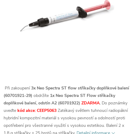
Při zakoupení
3x Neo Spectra ST flow stříkačky doplňkové balení
(60701921-29)
obdržíte
1x Neo Spectra ST Flow stříkačky
doplňkové balení, odstín A2 (60701922)
ZDARMA
.
Do poznámky
uveďte
kód akce: CEEP5063
Zatékavý světlem tuhnoucí radiopákní
hybridní kompozitní materiál s vysokou pevností a odolností proti
opotřebení pro všestranné využití s vysokou estetikou. Balení 2 x
1,8 g stříkačky + 25 hrotů na stříkačky.
Detailní informace