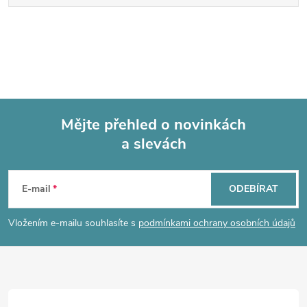
Mějte přehled o novinkách
a slevách
Z
á
E-mail
ODEBÍRAT
p
Vložením e-mailu souhlasíte s
podmínkami ochrany osobních údajů
a
t