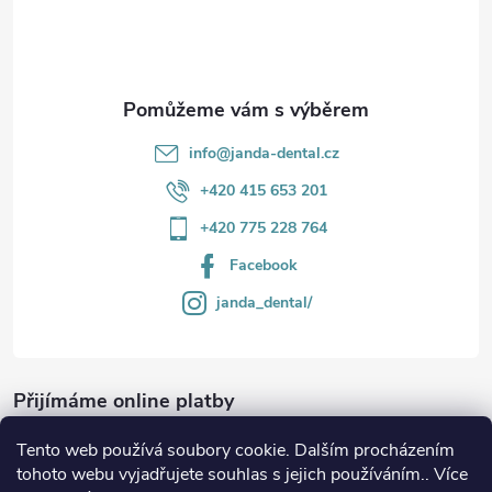
í
info
@
janda-dental.cz
+420 415 653 201
+420 775 228 764
Facebook
janda_dental/
Přijímáme online platby
Tento web používá soubory cookie. Dalším procházením
tohoto webu vyjadřujete souhlas s jejich používáním.. Více