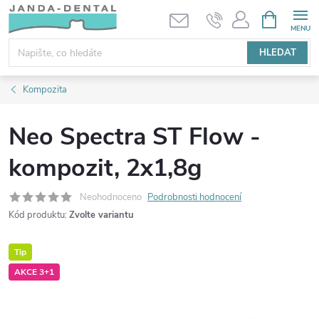
Přejít
NÁKUPNÍ
KOŠÍK
na
obsah
HLEDAT
Kompozita
Neo Spectra ST Flow -
kompozit, 2x1,8g
Neohodnoceno
Podrobnosti hodnocení
Kód produktu:
Zvolte variantu
Tip
AKCE 3+1