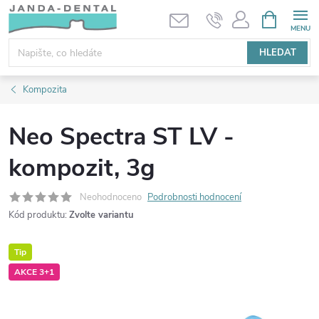
Přejít
NÁKUPNÍ
KOŠÍK
na
obsah
HLEDAT
Kompozita
Neo Spectra ST LV -
kompozit, 3g
Neohodnoceno
Podrobnosti hodnocení
Kód produktu:
Zvolte variantu
Tip
AKCE 3+1