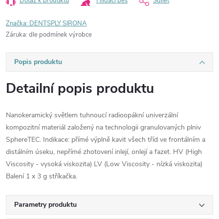
Dotaz k produktu
Hlídací pes
Sdílet
Značka:
DENTSPLY SIRONA
Záruka
:
dle podmínek výrobce
Popis produktu
Detailní popis produktu
Nanokeramický světlem tuhnoucí radioopákní univerzální
kompozitní materiál založený na technologii granulovaných plniv
SphereTEC. Indikace: přímé výplně kavit všech tříd ve frontálním a
distálním úseku, nepřímé zhotovení inlejí, onlejí a fazet. HV (High
Viscosity - vysoká viskozita) LV (Low Viscosity - nízká viskozita)
Balení 1 x 3 g stříkačka.
Parametry produktu