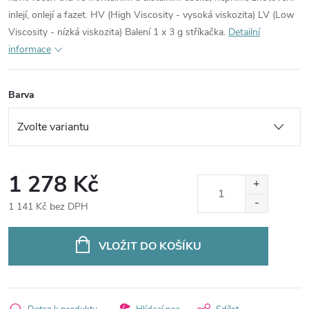
inlejí, onlejí a fazet. HV (High Viscosity - vysoká viskozita) LV (Low
Viscosity - nízká viskozita) Balení 1 x 3 g stříkačka.
Detailní
informace
Barva
1 278 Kč
1 141 Kč bez DPH
Měrná
cena:
VLOŽIT DO KOŠÍKU