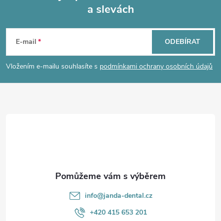
a slevách
Z
á
E-mail
ODEBÍRAT
p
Vložením e-mailu souhlasíte s
podmínkami ochrany osobních údajů
a
t
í
info
@
janda-dental.cz
+420 415 653 201