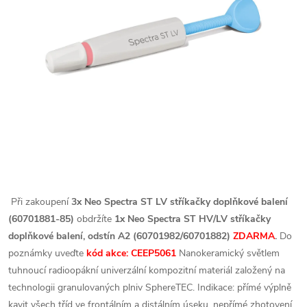
Při zakoupení
3x Neo Spectra ST LV stříkačky doplňkové balení
(60701881-85)
obdržíte
1x Neo Spectra ST HV/LV stříkačky
doplňkové balení, odstín A2 (60701982/60701882)
ZDARMA
.
Do
poznámky uveďte
kód akce: CEEP5061
Nanokeramický světlem
tuhnoucí radioopákní univerzální kompozitní materiál založený na
technologii granulovaných plniv SphereTEC. Indikace: přímé výplně
kavit všech tříd ve frontálním a distálním úseku, nepřímé zhotovení