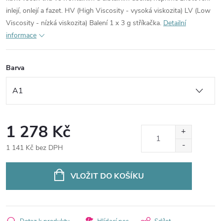
inlejí, onlejí a fazet. HV (High Viscosity - vysoká viskozita) LV (Low
Viscosity - nízká viskozita) Balení 1 x 3 g stříkačka.
Detailní
informace
Barva
1 278 Kč
1 141 Kč bez DPH
Měrná
cena:
VLOŽIT DO KOŠÍKU