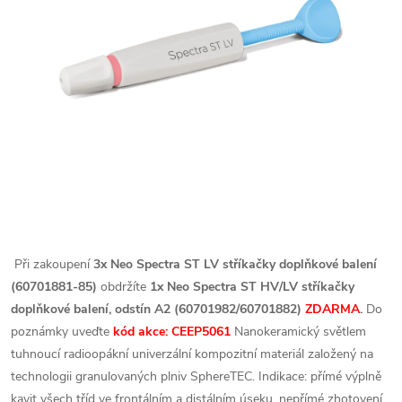
Při zakoupení
3x Neo Spectra ST LV stříkačky doplňkové balení
(60701881-85)
obdržíte
1x Neo Spectra ST HV/LV stříkačky
doplňkové balení, odstín A2 (60701982/60701882)
ZDARMA
.
Do
poznámky uveďte
kód akce: CEEP5061
Nanokeramický světlem
tuhnoucí radioopákní univerzální kompozitní materiál založený na
technologii granulovaných plniv SphereTEC. Indikace: přímé výplně
kavit všech tříd ve frontálním a distálním úseku, nepřímé zhotovení