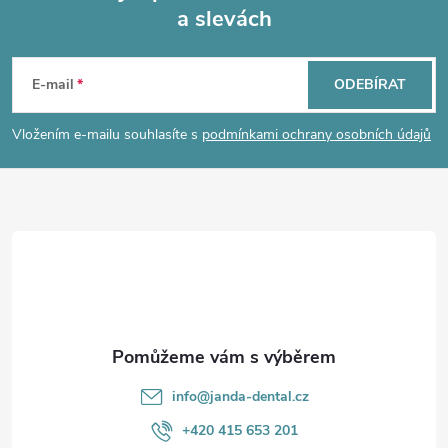
a slevách
Z
á
E-mail
ODEBÍRAT
p
Vložením e-mailu souhlasíte s
podmínkami ochrany osobních údajů
a
t
í
info
@
janda-dental.cz
+420 415 653 201