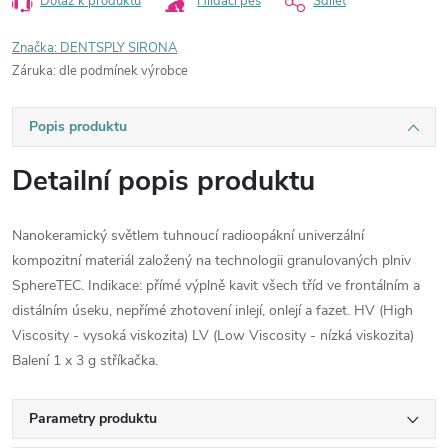
Dotaz k produktu
Hlídací pes
Sdílet
Značka:
DENTSPLY SIRONA
Záruka
:
dle podmínek výrobce
Popis produktu
Detailní popis produktu
Nanokeramický světlem tuhnoucí radioopákní univerzální
kompozitní materiál založený na technologii granulovaných plniv
SphereTEC. Indikace: přímé výplně kavit všech tříd ve frontálním a
distálním úseku, nepřímé zhotovení inlejí, onlejí a fazet. HV (High
Viscosity - vysoká viskozita) LV (Low Viscosity - nízká viskozita)
Balení 1 x 3 g stříkačka.
Parametry produktu