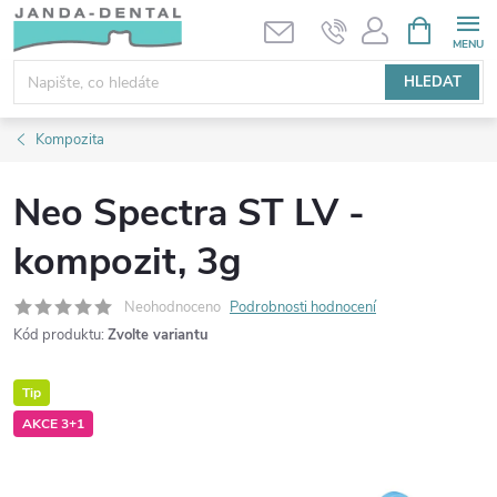
Přejít
NÁKUPNÍ
KOŠÍK
na
obsah
HLEDAT
Kompozita
Neo Spectra ST LV -
kompozit, 3g
Neohodnoceno
Podrobnosti hodnocení
Kód produktu:
Zvolte variantu
Tip
AKCE 3+1