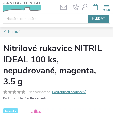
Přejít
NÁKUPNÍ
KOŠÍK
na
obsah
HLEDAT
Nitrilové
Nitrilové rukavice NITRIL
IDEAL 100 ks,
nepudrované, magenta,
3.5 g
Neohodnoceno
Podrobnosti hodnocení
Kód produktu:
Zvolte variantu
Novinka