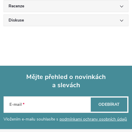
Recenze
Diskuse
Mějte přehled o novinkách
a slevách
Z
á
E-mail
ODEBÍRAT
p
Vložením e-mailu souhlasíte s
podmínkami ochrany osobních údajů