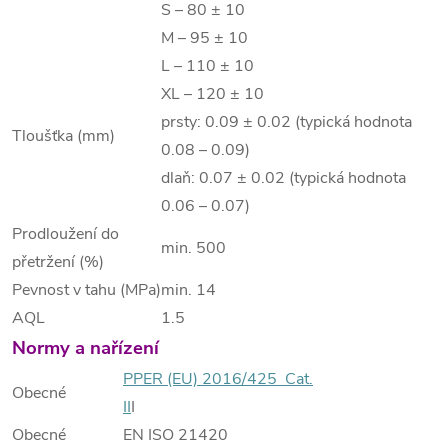
S – 80 ± 10
M – 95 ± 10
L – 110 ± 10
XL – 120 ± 10
prsty: 0.09 ± 0.02 (typická hodnota
Tloušťka (mm)
0.08 – 0.09)
dlaň: 0.07 ± 0.02 (typická hodnota
0.06 – 0.07)
Prodloužení do
min. 500
přetržení (%)
Pevnost v tahu (MPa)
min. 14
AQL
1.5
Normy a nařízení
PPER (EU) 2016/425 Cat.
Obecné
II
I
Obecné
EN ISO 21420