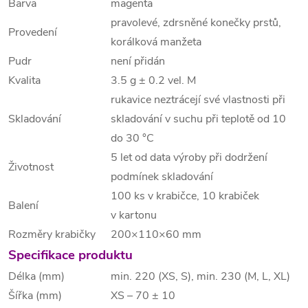
Barva
magenta
pravolevé, zdrsněné konečky prstů,
Provedení
korálková manžeta
Pudr
není přidán
Kvalita
3.5 g ± 0.2 vel. M
rukavice neztrácejí své vlastnosti při
Skladování
skladování v suchu při teplotě od 10
do 30 °C
5 let od data výroby při dodržení
Životnost
podmínek skladování
100 ks v krabičce, 10 krabiček
Balení
v kartonu
Rozměry krabičky
200×110×60 mm
Specifikace produktu
Délka (mm)
min. 220 (XS, S), min. 230 (M, L, XL)
Šířka (mm)
XS – 70 ± 10