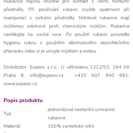
Rukavice nejsou vhodné pro kontakt s velmi horkými
předměty. Při používání rukavic zvyšte opatrnost při
manipulaci s ostrými předměty. Nitrilové rukavice mají
zvýšenou odolnost proti chemickým rizikům. Rukavice
navlékejte na suché ruce. Po použití rukavic proveďte
hygienu rukou s použitím alkoholového dezinfekčního
přípravku nebo si je umyjte mýdlem a vodou.
Distributor: Espeon s.r.o., U větrolamu 1212/53, 184 00
Praha 8, info@espeon.cz ,
+420 607 940 681
,
www.espeon.cz
Popis produktu
jednorázové nesterilní ochranné
Typ
rukavice
Materiál
100% syntetický nitril