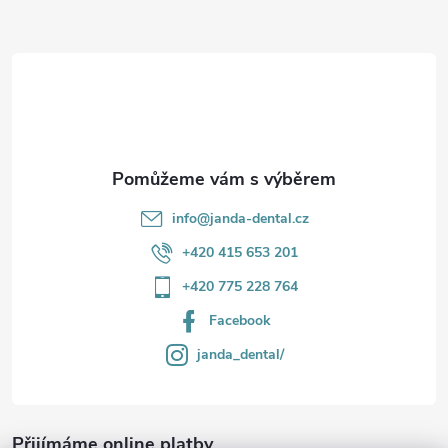
a
t
í
info
@
janda-dental.cz
+420 415 653 201
+420 775 228 764
Facebook
janda_dental/
Přijímáme online platby