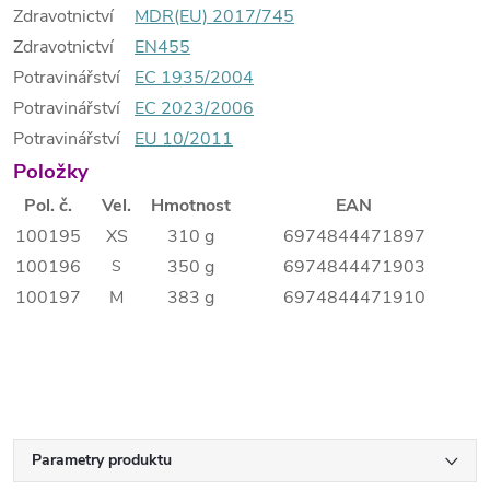
Zdravotnictví
MDR(EU) 2017/745
Zdravotnictví
EN455
Potravinářství
EC 1935/2004
Potravinářství
EC 2023/2006
Potravinářství
EU 10/2011
Položky
Pol. č.
Vel.
Hmotnost
EAN
100195
XS
310 g
6974844471897
100196
350 g
6974844471903
S
100197
M
383 g
6974844471910
Parametry produktu