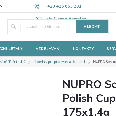
+420 415 653 201
ky
Potřebujete poradit?
Ochrana osobních údajů
info@janda-dental.cz
HLEDAT
ČNÍ LETÁKY
VZDĚLÁVÁNÍ
KONTAKTY
SER
nální čištění zubů
Materiály pro pískování a depuraci
NUPRO Sensody
NUPRO Se
Polish Cup
175x1,4g