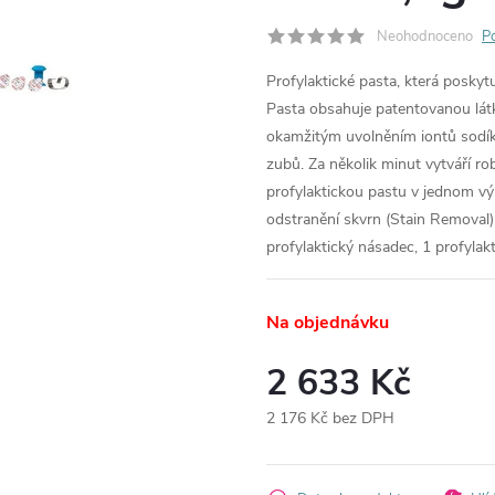
Neohodnoceno
P
Profylaktické pasta, která poskytuj
Pasta obsahuje patentovanou látk
okamžitým uvolněním iontů sodíku
zubů. Za několik minut vytváří rob
profylaktickou pastu v jednom vý
odstranění skvrn (Stain Removal) -
profylaktický násadec, 1 profylak
Na objednávku
2 633 Kč
2 176 Kč bez DPH
Měrná
cena: