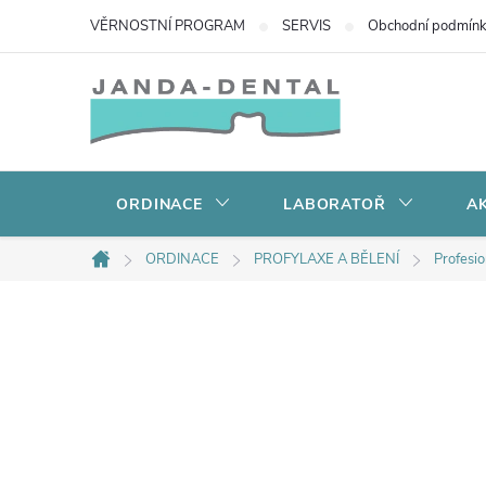
Přejít
VĚRNOSTNÍ PROGRAM
SERVIS
Obchodní podmín
na
obsah
ORDINACE
LABORATOŘ
AK
ORDINACE
PROFYLAXE A BĚLENÍ
Profesio
Domů