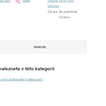
dací pes
Sdílet
Značka:
DENTSPLY
SIRONA
Záruka
:
dle podmínek
výrobce
DISKUZE
aleznete v této kategorii
y pro pískování a depuraci