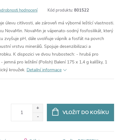
odrobnosti hodnocení
Kód produktu:
801522
e úlevu citlivosti, ale zároveň má výborné leštící vlastnosti.
u NovaMin. NovaMin je vápenato-sodný fosfosilikát, který
 zvyšuje pH, dále uvolňuje vápník a fosfát na povrch
ustní vrstvu minerálů. Spojuje desenzibilizaci a
robku. K dispozici ve dvou hrubostech: - hrubá pro
 jemná pro leštění (Polish) Balení 175 x 1,4 g kalíšky, 1
tický kroužek.
Detailní informace
VLOŽIT DO KOŠÍKU