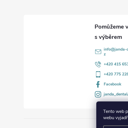
p
a
t
í
info
@
janda-d
z
+420 415 65
+420 775 22
Facebook
janda_dental
Tento web p
webu vyjadřu