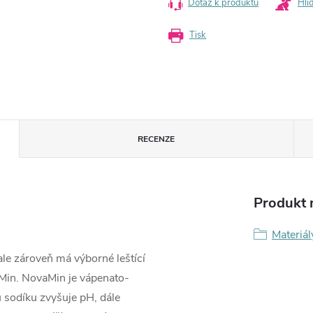
Dotaz k produktu
Hlí
Tisk
RECENZE
Produkt n
Materiál
 ale zároveň má výborné leštící
aMin. NovaMin je vápenato-
ů sodíku zvyšuje pH, dále