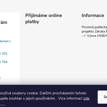
Přijímáme online
Informace
platby
Povinná publicit
projektu Záruka E
– I. Výzva JAN
ental.c
3 201
8 764
/
oužívá soubory cookie. Dalším procházením tohoto
S
jete souhlas s jejich používáním.. Více informací
zde
.