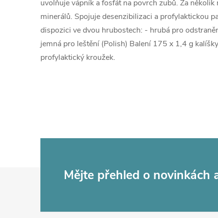
uvolňuje vápník a fosfát na povrch zubů. Za několik 
minerálů. Spojuje desenzibilizaci a profylaktickou 
dispozici ve dvou hrubostech: - hrubá pro odstraněn
jemná pro leštění (Polish) Balení 175 x 1,4 g kalíšky
profylaktický kroužek.
Z
Mějte přehled o novinkách
á