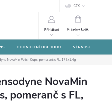
CZK
NÁKUPNÍ
KOŠÍK
Prázdný košík
Přihlášení
VIS
HODNOCENÍ OBCHODU
VĚRNOSTNÍ PROGR
ne NovaMin Polish Cups, pomeranč s FL, 175x1,4g
nsodyne NovaMin
s, pomeranč s FL,