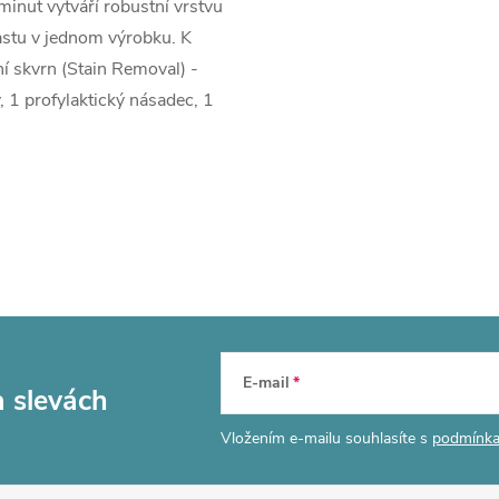
minut vytváří robustní vrstvu
pastu v jednom výrobku. K
í skvrn (Stain Removal) -
, 1 profylaktický násadec, 1
E-mail
a slevách
Vložením e-mailu souhlasíte s
podmínka