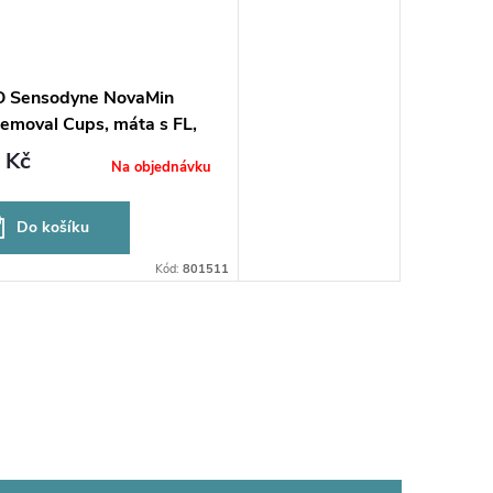
 Sensodyne NovaMin
Removal Cups, máta s FL,
,4g
 Kč
Na objednávku
Do košíku
Kód:
801511