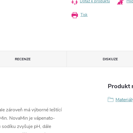
Dotaz k produktu
Hlí
Tisk
RECENZE
DISKUZE
Produkt n
Materiál
 ale zároveň má výborné leštící
aMin. NovaMin je vápenato-
ů sodíku zvyšuje pH, dále