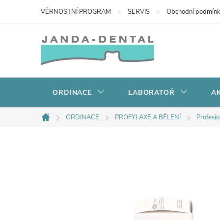
Přejít
VĚRNOSTNÍ PROGRAM
SERVIS
Obchodní podmín
na
obsah
ORDINACE
LABORATOŘ
AK
ORDINACE
PROFYLAXE A BĚLENÍ
Profesio
Domů