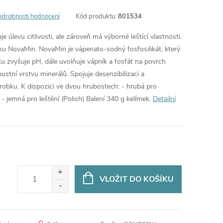
odrobnosti hodnocení
Kód produktu:
801534
e úlevu citlivosti, ale zároveň má výborné leštící vlastnosti.
u NovaMin. NovaMin je vápenato-sodný fosfosilikát, který
 zvyšuje pH, dále uvolňuje vápník a fosfát na povrch
ustní vrstvu minerálů. Spojuje desenzibilizaci a
robku. K dispozici ve dvou hrubostech: - hrubá pro
- jemná pro leštění (Polish) Balení 340 g kelímek.
Detailní
VLOŽIT DO KOŠÍKU