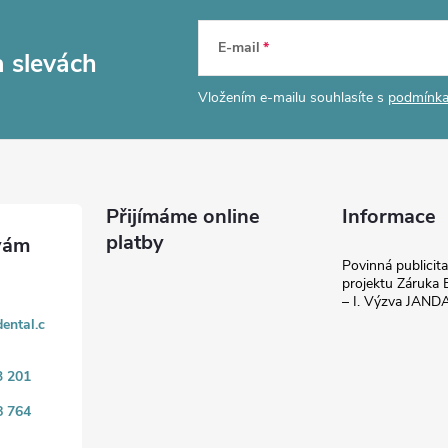
E-mail
a slevách
Vložením e-mailu souhlasíte s
podmínka
Přijímáme online
Informace
platby
Povinná publicit
projektu Záruka E
– I. Výzva JAN
ental.c
3 201
8 764