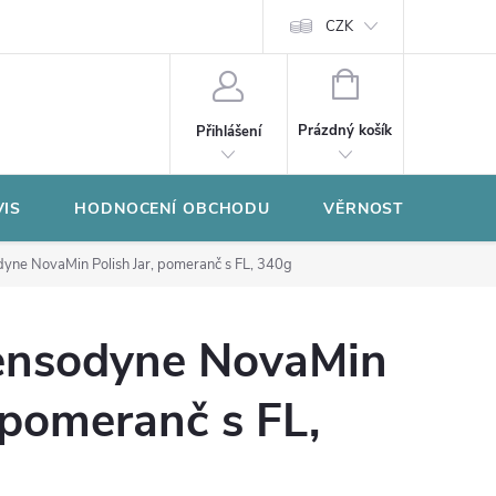
CZK
NÁKUPNÍ
KOŠÍK
Prázdný košík
Přihlášení
VIS
HODNOCENÍ OBCHODU
VĚRNOSTNÍ PROGR
ne NovaMin Polish Jar, pomeranč s FL, 340g
nsodyne NovaMin
, pomeranč s FL,