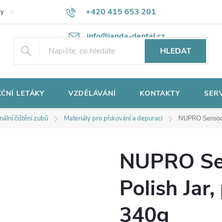
+420 415 653 201
ky
Potřebujete poradit?
Ochrana osobních údajů
info@janda-dental.cz
HLEDAT
ČNÍ LETÁKY
VZDĚLÁVÁNÍ
KONTAKTY
SER
nální čištění zubů
Materiály pro pískování a depuraci
NUPRO Sensody
NUPRO Se
Polish Jar
340g