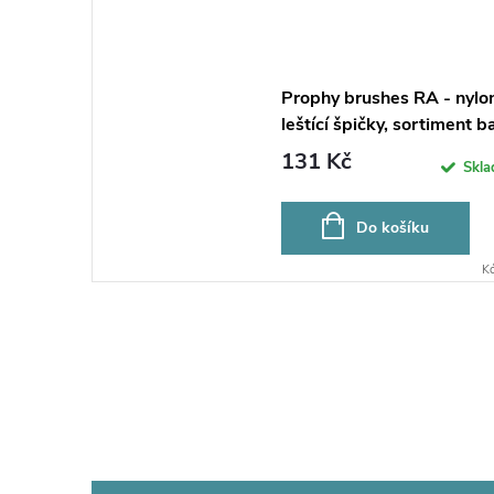
Prophy brushes RA - nylo
leštící špičky, sortiment b
25ks, 262T
131 Kč
Skl
Do košíku
K