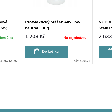
nové
Profylaktický prášek Air-Flow
NUPRO
arev,
neutral 300g
Stain 
175x1
1 208 Kč
2 633
adem
2 ks
Na objednávku
Do košíku
ód:
262TA-25
Kód:
400127