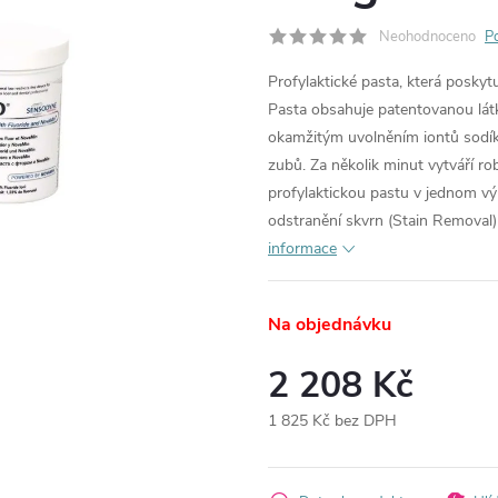
Neohodnoceno
P
Profylaktické pasta, která poskytuj
Pasta obsahuje patentovanou látk
okamžitým uvolněním iontů sodíku
zubů. Za několik minut vytváří rob
profylaktickou pastu v jednom vý
odstranění skvrn (Stain Removal) 
informace
Na objednávku
2 208 Kč
1 825 Kč bez DPH
Měrná
cena: