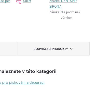
dací pes
Sdílet
Značka:
DENTSPLY
SIRONA
Záruka
:
dle podmínek
výrobce
SOUVISEJÍCÍ PRODUKTY
aleznete v této kategorii
y pro pískování a depuraci