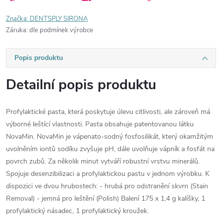
Značka:
DENTSPLY SIRONA
Záruka
:
dle podmínek výrobce
Popis produktu
Detailní popis produktu
Profylaktické pasta, která poskytuje úlevu citlivosti, ale zároveň má
výborné leštící vlastnosti. Pasta obsahuje patentovanou látku
NovaMin. NovaMin je vápenato-sodný fosfosilikát, který okamžitým
uvolněním iontů sodíku zvyšuje pH, dále uvolňuje vápník a fosfát na
povrch zubů. Za několik minut vytváří robustní vrstvu minerálů.
Spojuje desenzibilizaci a profylaktickou pastu v jednom výrobku. K
dispozici ve dvou hrubostech: - hrubá pro odstranění skvrn (Stain
Removal) - jemná pro leštění (Polish) Balení 175 x 1,4 g kalíšky, 1
profylaktický násadec, 1 profylaktický kroužek.