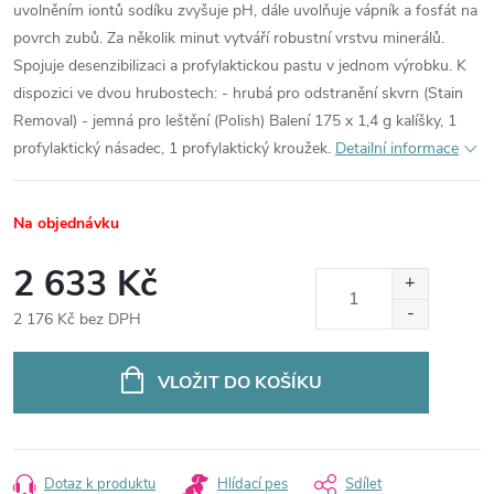
uvolněním iontů sodíku zvyšuje pH, dále uvolňuje vápník a fosfát na
povrch zubů. Za několik minut vytváří robustní vrstvu minerálů.
Spojuje desenzibilizaci a profylaktickou pastu v jednom výrobku. K
dispozici ve dvou hrubostech: - hrubá pro odstranění skvrn (Stain
Removal) - jemná pro leštění (Polish) Balení 175 x 1,4 g kalíšky, 1
profylaktický násadec, 1 profylaktický kroužek.
Detailní informace
Na objednávku
2 633 Kč
2 176 Kč bez DPH
Měrná
cena:
VLOŽIT DO KOŠÍKU
Dotaz k produktu
Hlídací pes
Sdílet