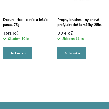
Depural Neo - čistící a leštící
Prophy brushes - nylonové
pasta, 75g
profylaktické kartáčky, 25ks,
262F
191 Kč
229 Kč
Skladem
10 ks
Skladem
11 ks
Do košíku
Do košíku