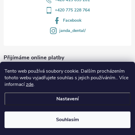
+420 775 228 764
Facebook
janda_dental/
Přijímáme online platby
Tento web používá soubory cookie. Dalším procházením
tohoto webu vyjadřujete souhlas s jejich používáním.. Více
informací
zde
.
Informace
Nastavení
Copyright 2026
JANDA-DENTAL.cz
. Všechna práva vyhrazena.
Souhlasím
Vytvořil Shoptet