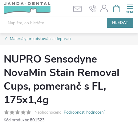
Přejít
NÁKUPNÍ
KOŠÍK
na
obsah
HLEDAT
Materiály pro pískování a depuraci
NUPRO Sensodyne
NovaMin Stain Removal
Cups, pomeranč s FL,
175x1,4g
Neohodnoceno
Podrobnosti hodnocení
Kód produktu:
801523