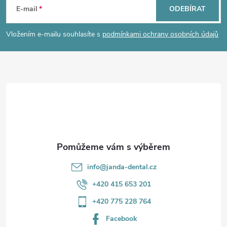
á
E-mail
ODEBÍRAT
p
Vložením e-mailu souhlasíte s
podmínkami ochrany osobních údajů
a
t
í
info
@
janda-dental.cz
+420 415 653 201
+420 775 228 764
Facebook