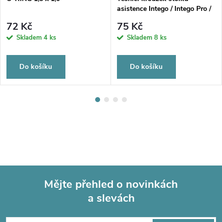
asistence Intego / Intego Pro /
C8+ (O-RING 75,92 x 1,78)
72 Kč
75 Kč
Skladem
4 ks
Skladem
8 ks
Do košíku
Do košíku
Mějte přehled o novinkách
a slevách
Z