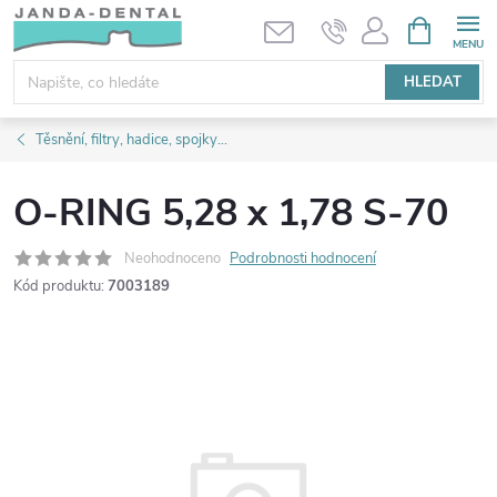
Přejít
NÁKUPNÍ
KOŠÍK
na
obsah
HLEDAT
Těsnění, filtry, hadice, spojky...
O-RING 5,28 x 1,78 S-70
Neohodnoceno
Podrobnosti hodnocení
Kód produktu:
7003189