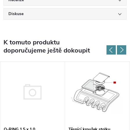
Diskuse
K tomuto produktu
doporučujeme ještě dokoupit
O-RING 1,5 x 1,0
Těsnící kroužek stolku