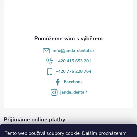
t
v
í
k
y
v
info
@
janda-dental.cz
ý
+420 415 653 201
p
+420 775 228 764
i
Facebook
s
janda_dental/
u
Přijímáme online platby
Tento web používá soubory cookie. Dalším procházením