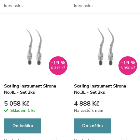
d
koncovka...
koncovka...
u
u
k
k
t
t
ů
ů
–19 %
–19 %
6 316 Kč
6 050 Kč
Scaling Instrument Sirona
Scaling Instrument Sirona
No.4L - Set 2ks
No.3L - Set 2ks
5 058 Kč
4 888 Kč
Skladem
1 ks
Na cestě k nám
Do košíku
Do košíku