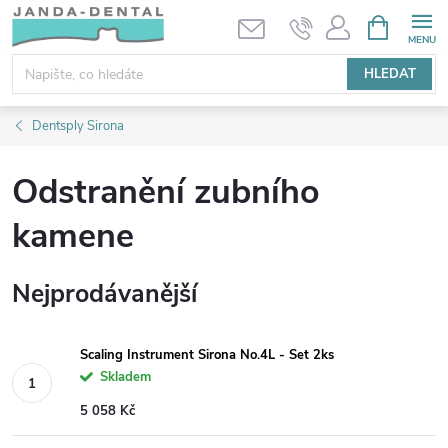
Přejít
NÁKUPNÍ
KOŠÍK
na
obsah
HLEDAT
Dentsply Sirona
Odstranění zubního
kamene
Nejprodávanější
Scaling Instrument Sirona No.4L - Set 2ks
Skladem
5 058 Kč