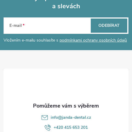
a slevách
Z
á
E-mail
ODEBÍRAT
p
Vložením e-mailu souhlasíte s
podmínkami ochrany osobních údajů
a
t
í
info
@
janda-dental.cz
+420 415 653 201