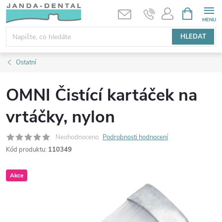
Přejít
NÁKUPNÍ
KOŠÍK
na
obsah
HLEDAT
Ostatní
OMNI Čistící kartáček na
vrtáčky, nylon
Neohodnoceno
Podrobnosti hodnocení
Kód produktu:
110349
Akce