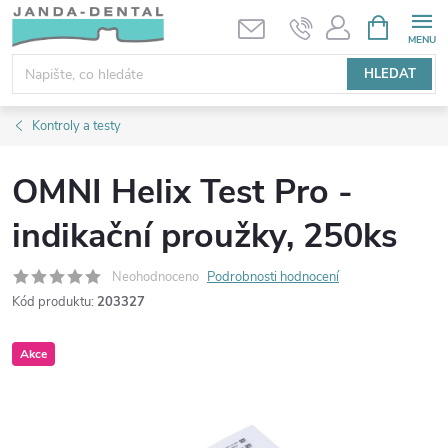
Přejít
NÁKUPNÍ
KOŠÍK
na
obsah
HLEDAT
Kontroly a testy
OMNI Helix Test Pro -
indikační proužky, 250ks
Neohodnoceno
Podrobnosti hodnocení
Kód produktu:
203327
Akce