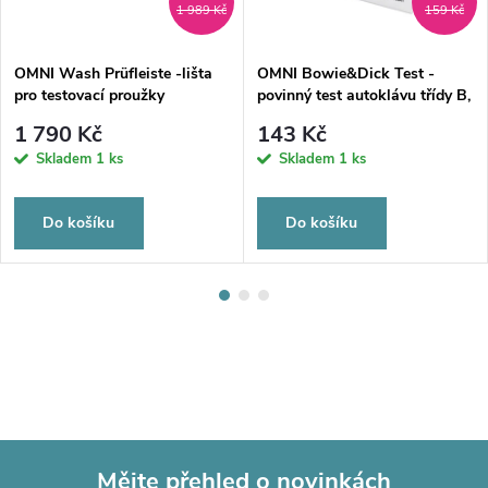
1 989 Kč
159 Kč
OMNI Wash Prüfleiste -lišta
OMNI Bowie&Dick Test -
pro testovací proužky
povinný test autoklávu třídy B,
1ks
1 790 Kč
143 Kč
Skladem
1 ks
Skladem
1 ks
Do košíku
Do košíku
Mějte přehled o novinkách