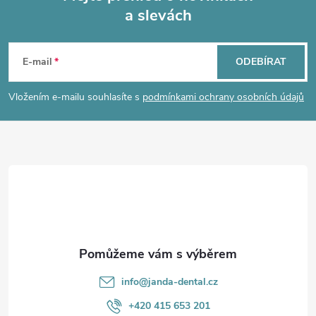
a slevách
Z
á
E-mail
ODEBÍRAT
p
Vložením e-mailu souhlasíte s
podmínkami ochrany osobních údajů
a
t
í
info
@
janda-dental.cz
+420 415 653 201