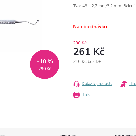
Tvar 49 - 2,7 mm/3,2 mm. Balení 
Na objednávku
290 Kč
261 Kč
–10 %
216 Kč bez DPH
Měrná
290 Kč
cena:
Dotaz k produktu
Hlí
Tisk