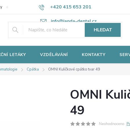
+420 415 653 201
ky
Potřebujete poradit?
Ochrana osobních údajů
info@janda-dental.cz
HLEDAT
ČNÍ LETÁKY
VZDĚLÁVÁNÍ
KONTAKTY
SER
omatologie
Cpátka
OMNI Kuličkové cpátko tvar 49
OMNI Kuli
49
Neohodnoceno
P