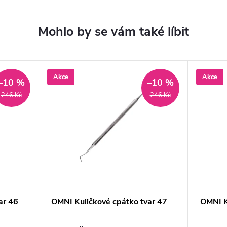
Akce
Akce
–10 %
–10 %
246 Kč
246 Kč
ar 46
OMNI Kuličkové cpátko tvar 47
OMNI K