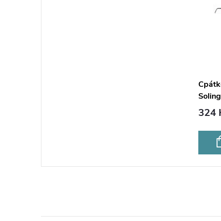
Cpátk
Soling
324 