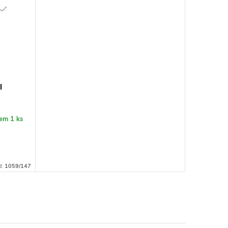
l
dem
1 ks
d:
1059/147