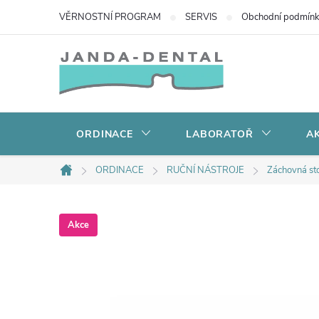
Přejít
VĚRNOSTNÍ PROGRAM
SERVIS
Obchodní podmín
na
obsah
ORDINACE
LABORATOŘ
AK
ORDINACE
RUČNÍ NÁSTROJE
Záchovná st
Domů
Akce