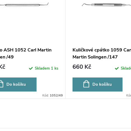
o ASH 1052 Carl Martin
Kuličkové cpátko 1059 Car
en /49
Martin Solingen /147
Kč
660 Kč
Skladem
1 ks
Skla
Do košíku
Do košíku
Kód:
1052/49
Kó