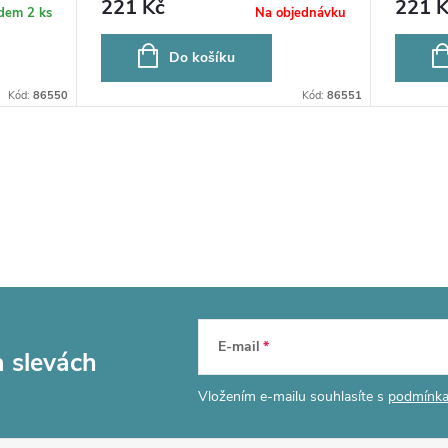
221 Kč
221 K
adem
2 ks
Na objednávku
Do košíku
Kód:
86550
Kód:
86551
E-mail
a slevách
Vložením e-mailu souhlasíte s
podmínka