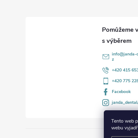
p
a
t
í
info
@
janda-d
z
+420 415 65
+420 775 22
Facebook
janda_dental
Tento web p
webu vyjadřu