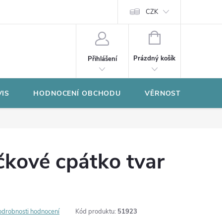
CZK
NÁKUPNÍ
KOŠÍK
Prázdný košík
Přihlášení
VIS
HODNOCENÍ OBCHODU
VĚRNOSTNÍ PROGR
čkové cpátko tvar
odrobnosti hodnocení
Kód produktu:
51923