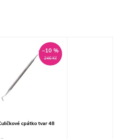
–10 %
246 Kč
uličkové cpátko tvar 48