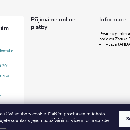
Přijímáme online
Informace
platby
Povinná publicit
projektu Záruka E
– I. Výzva JAN
ental.c
3 201
8 764
/
oužívá soubory cookie. Dalším procházením tohoto
S
jete souhlas s jejich používáním.. Více informací
zde
.