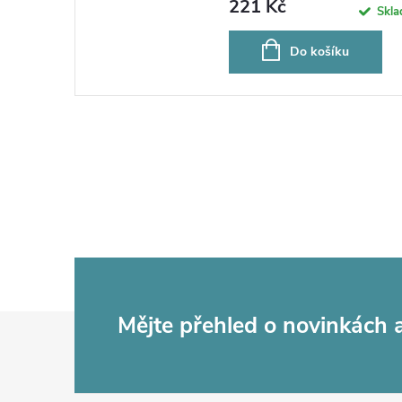
221 Kč
Skl
Do košíku
Z
Mějte přehled o novinkách
á