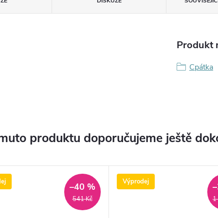
ZE
DISKUZE
SOUVISEJÍ
Produkt n
Cpátka
muto produktu doporučujeme ještě dok
ej
Výprodej
–40 %
–
541 Kč
1