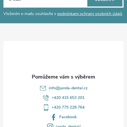
á
p
Vložením e-mailu souhlasíte s
podmínkami ochrany osobních údajů
a
t
í
info
@
janda-dental.cz
+420 415 653 201
+420 775 228 764
Facebook
janda_dental/