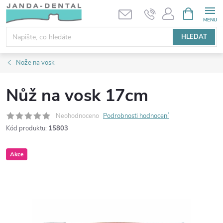
Přejít
NÁKUPNÍ
KOŠÍK
na
obsah
HLEDAT
Nože na vosk
Nůž na vosk 17cm
Neohodnoceno
Podrobnosti hodnocení
Kód produktu:
15803
Akce