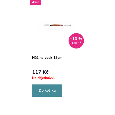
Akce
–10 %
130 Kč
Nůž na vosk 13cm
117 Kč
Na objednávku
Do košíku