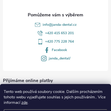
info
@
janda-dental.cz
+420 415 653 201
+420 775 228 764
Facebook
janda_dental/
Přijímáme online platby
Tento web používá soubory cookie. Dalším procházením
tohoto webu vyjadřujete souhlas s jejich používáním.. Více
informací
zde
.
Informace