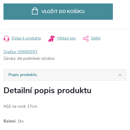
Měrná
cena:
VLOŽIT DO KOŠÍKU
Dotaz k produktu
Hlídací pes
Sdílet
Značka:
OMNIDENT
Záruka
:
dle podmínek výrobce
Popis produktu
Detailní popis produktu
Nůž na vosk 17cm.
Balení:
1ks