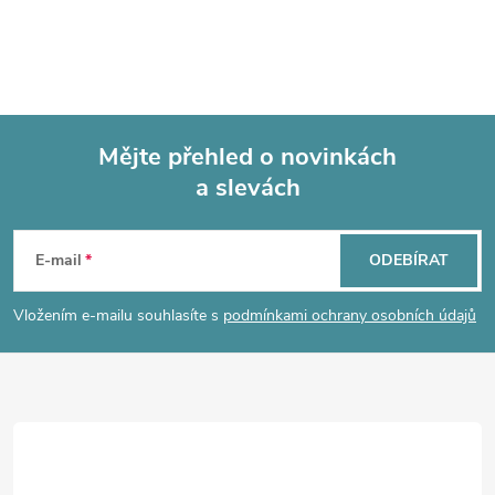
Mějte přehled o novinkách
a slevách
Z
á
E-mail
ODEBÍRAT
p
Vložením e-mailu souhlasíte s
podmínkami ochrany osobních údajů
a
t
í