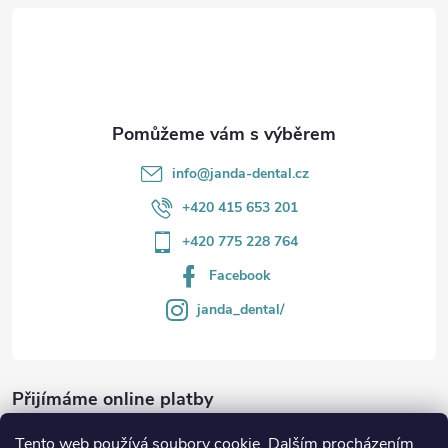
t
í
info
@
janda-dental.cz
+420 415 653 201
+420 775 228 764
Facebook
janda_dental/
Přijímáme online platby
Tento web používá soubory cookie. Dalším procházením