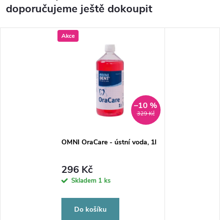
doporučujeme ještě dokoupit
Akce
–10 %
329 Kč
OMNI OraCare - ústní voda, 1l
296 Kč
Skladem
1 ks
Do košíku