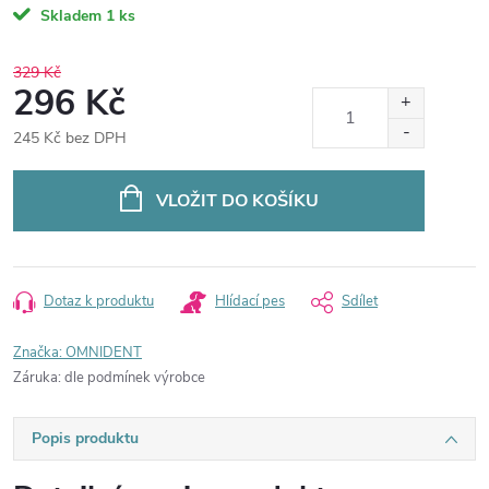
Skladem
1 ks
329 Kč
296 Kč
245 Kč bez DPH
Měrná
cena:
VLOŽIT DO KOŠÍKU
Dotaz k produktu
Hlídací pes
Sdílet
Značka:
OMNIDENT
Záruka
:
dle podmínek výrobce
Popis produktu