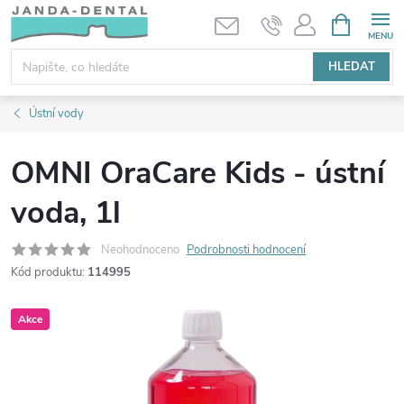
Přejít
NÁKUPNÍ
KOŠÍK
na
obsah
HLEDAT
Ústní vody
OMNI OraCare Kids - ústní
voda, 1l
Neohodnoceno
Podrobnosti hodnocení
Kód produktu:
114995
Akce