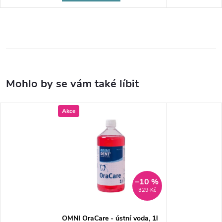
Akce
–10 %
329 Kč
OMNI OraCare - ústní voda, 1l