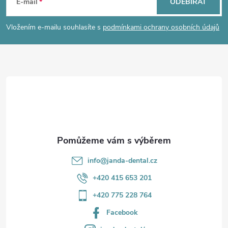
á
E-mail
ODEBÍRAT
p
Vložením e-mailu souhlasíte s
podmínkami ochrany osobních údajů
a
t
í
info
@
janda-dental.cz
+420 415 653 201
+420 775 228 764
Facebook