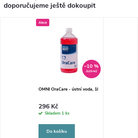
doporučujeme ještě dokoupit
Akce
–10 %
329 Kč
OMNI OraCare - ústní voda, 1l
296 Kč
Skladem
1 ks
Do košíku