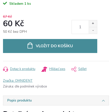
Skladem
1 ks
67 Kč
60 Kč
50 Kč bez DPH
Měrná
cena:
VLOŽIT DO KOŠÍKU
Dotaz k produktu
Hlídací pes
Sdílet
Značka:
OMNIDENT
Záruka
:
dle podmínek výrobce
Popis produktu