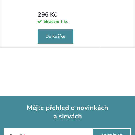
296 Kč
Skladem
1 ks
Do košíku
Mějte přehled o novinkách
a slevách
Z