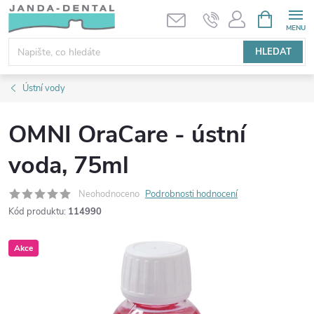
Přejít
NÁKUPNÍ
KOŠÍK
na
obsah
HLEDAT
Ústní vody
OMNI OraCare - ústní
voda, 75ml
Neohodnoceno
Podrobnosti hodnocení
Kód produktu:
114990
Akce