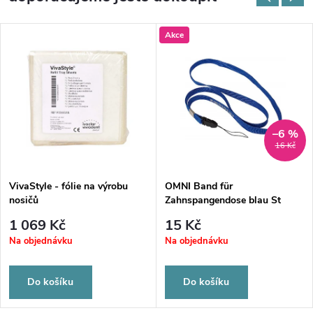
Akce
–6 %
16 Kč
VivaStyle - fólie na výrobu
OMNI Band für
nosičů
Zahnspangendose blau St
1 069 Kč
15 Kč
Na objednávku
Na objednávku
Do košíku
Do košíku