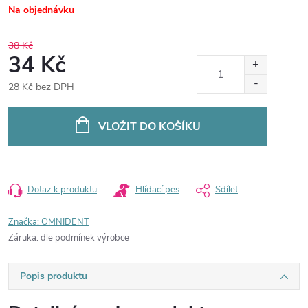
Na objednávku
38 Kč
34 Kč
28 Kč bez DPH
Měrná
cena:
VLOŽIT DO KOŠÍKU
Dotaz k produktu
Hlídací pes
Sdílet
Značka:
OMNIDENT
Záruka
:
dle podmínek výrobce
Popis produktu