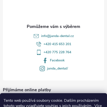
í
info
@
janda-dental.cz
+420 415 653 201
+420 775 228 764
Facebook
janda_dental/
Přijímáme online platby
Tento web používá soubory cookie. Dalším procházením
tohoto webu vyjadřujete souhlas s jejich používáním.. Více