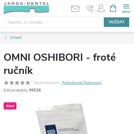
Přejít
NÁKUPNÍ
KOŠÍK
na
obsah
HLEDAT
Ostatní
OMNI OSHIBORI - froté
ručník
Neohodnoceno
Podrobnosti hodnocení
Kód produktu:
99526
Akce