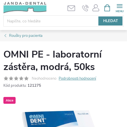
Přejít
NÁKUPNÍ
KOŠÍK
na
obsah
HLEDAT
Roušky pro pacienta
OMNI PE - laboratorní
zástěra, modrá, 50ks
Neohodnoceno
Podrobnosti hodnocení
Kód produktu:
121275
Akce