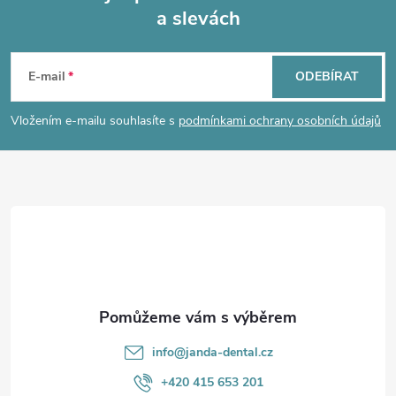
a slevách
Z
á
E-mail
ODEBÍRAT
p
Vložením e-mailu souhlasíte s
podmínkami ochrany osobních údajů
a
t
í
info
@
janda-dental.cz
+420 415 653 201