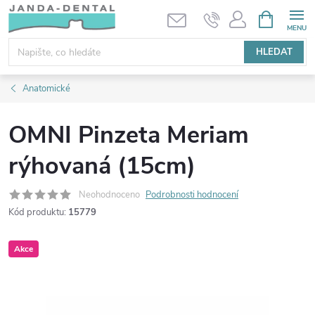
Přejít
NÁKUPNÍ
KOŠÍK
na
obsah
HLEDAT
Anatomické
OMNI Pinzeta Meriam
rýhovaná (15cm)
Neohodnoceno
Podrobnosti hodnocení
Kód produktu:
15779
Akce