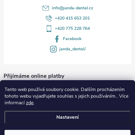
info
@
janda-dental.cz
+420 415 653 201
+420 775 228 764
Facebook
janda_dental/
Přijímáme online platby
Tento web používá soubory cookie. Dalším procházením
tohoto webu vyjadřujete souhlas s jejich používáním.. Více
informací
zde
.
Informace
Nastavení
Copyright 2026
JANDA-DENTAL.cz
. Všechna práva vyhrazena.