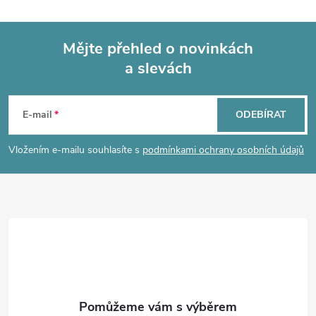
Mějte přehled o novinkách
a slevách
Z
á
E-mail
ODEBÍRAT
p
Vložením e-mailu souhlasíte s
podmínkami ochrany osobních údajů
a
t
í