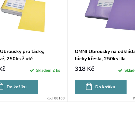
Ubrousky pro tácky,
OMNI Ubrousky na odkláda
vé, 250ks žluté
tácky křesla, 250ks lila
Kč
318 Kč
Skladem
2 ks
Skla
Do košíku
Do košíku
Kód:
88103