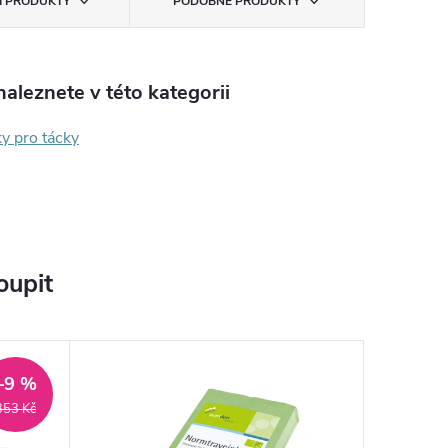
CÍ PRODUKTY
PODOBNÉ PRODUKTY
aleznete v této kategorii
y pro tácky
oupit
–9 %
353 Kč