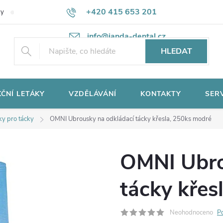
+420 415 653 201
ky
Potřebujete poradit?
Ochrana osobních údajů
info@janda-dental.cz
HLEDAT
ČNÍ LETÁKY
VZDĚLÁVÁNÍ
KONTAKTY
SER
y pro tácky
OMNI Ubrousky na odkládací tácky křesla, 250ks modré
OMNI Ubro
tácky křes
Neohodnoceno
P