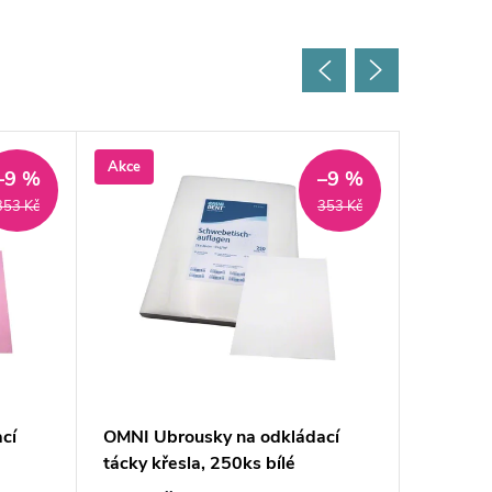
Akce
Akce
–9 %
–9 %
353 Kč
353 Kč
cí
OMNI Ubrousky na odkládací
OMNI Ub
tácky křesla, 250ks bílé
tácky k