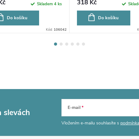
Kč
318 Kč
Skladem
4 ks
Skla
Do košíku
Do košíku
Kód:
106042
E-mail
a slevách
Vložením e-mailu souhlasíte s
podmínka