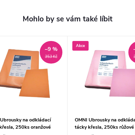
Akce
–9 %
353 Kč
Ubrousky na odkládací
OMNI Ubrousky na odkláda
 křesla, 250ks oranžové
tácky křesla, 250ks růžové