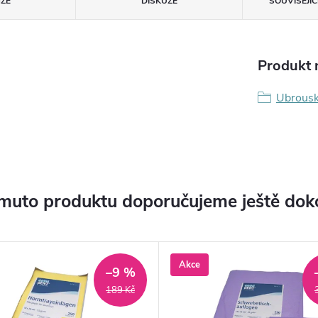
ZE
DISKUZE
SOUVISEJÍ
Produkt n
Ubrousk
muto produktu doporučujeme ještě dok
Akce
–9 %
189 Kč