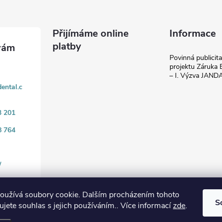
Přijímáme online
Informace
platby
Povinná publicit
projektu Záruka E
– I. Výzva JAN
ental.c
3 201
8 764
/
oužívá soubory cookie. Dalším procházením tohoto
S
jete souhlas s jejich používáním.. Více informací
zde
.