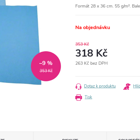
Formát 28 x 36 cm.
55 g/m².
Bale
Na objednávku
353 Kč
318 Kč
–9 %
263 Kč bez DPH
Měrná
353 Kč
cena:
Dotaz k produktu
Hlí
Tisk