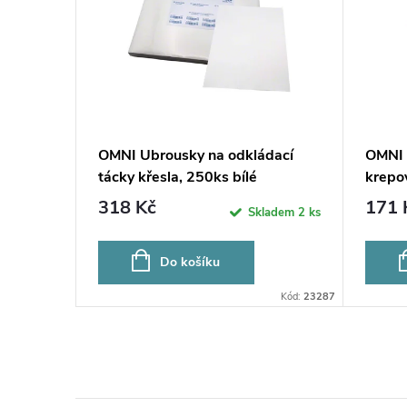
OMNI Ubrousky na odkládací
OMNI 
tácky křesla, 250ks bílé
krepo
318 Kč
171 
Skladem
2 ks
Do košíku
Kód:
23287