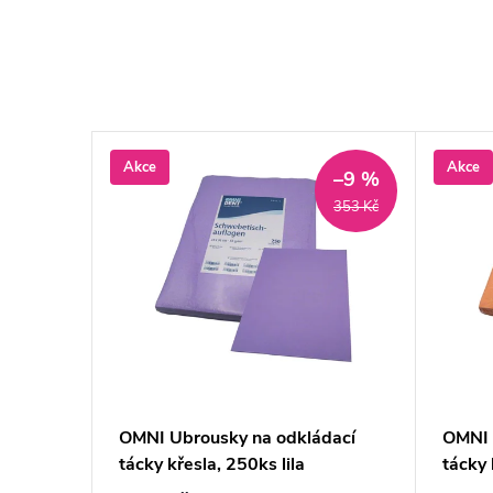
Akce
Akce
–9 %
–9 %
353 Kč
353 Kč
dací
OMNI Ubrousky na odkládací
OMNI 
tácky křesla, 250ks lila
tácky