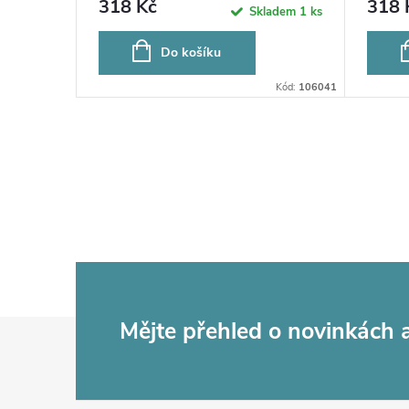
318 Kč
318 
ladem
3 ks
Skladem
1 ks
Do košíku
Kód:
88104
Kód:
106041
Z
Mějte přehled o novinkách
á