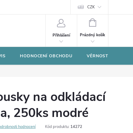
CZK
NÁKUPNÍ
KOŠÍK
Prázdný košík
Přihlášení
VIS
HODNOCENÍ OBCHODU
VĚRNOSTNÍ PROGR
usky na odkládací
la, 250ks modré
odrobnosti hodnocení
Kód produktu:
14272