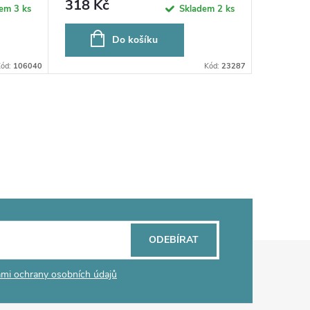
318 Kč
318 K
dem
3 ks
Skladem
2 ks
Do košíku
Kód:
106040
Kód:
23287
ODEBÍRAT
mi ochrany osobních údajů