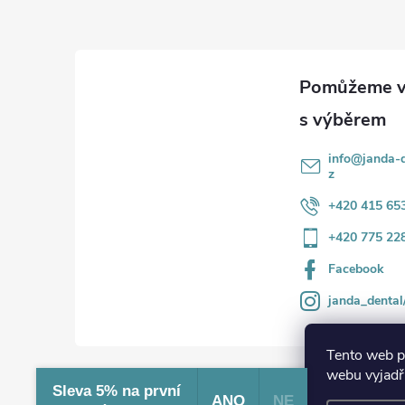
p
a
t
í
info
@
janda-d
z
+420 415 65
+420 775 22
Facebook
janda_dental
Tento web p
webu vyjadřu
Sleva 5% na první
ANO
NE