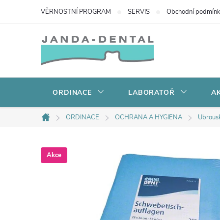
Přejít
VĚRNOSTNÍ PROGRAM
SERVIS
Obchodní podmín
na
obsah
ORDINACE
LABORATOŘ
AK
ORDINACE
OCHRANA A HYGIENA
Ubrousk
Domů
Akce