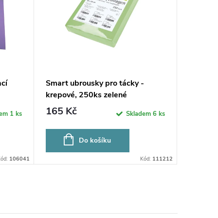
cí
Smart ubrousky pro tácky -
krepové, 250ks zelené
165 Kč
dem
1 ks
Skladem
6 ks
Do košíku
Kód:
106041
Kód:
111212