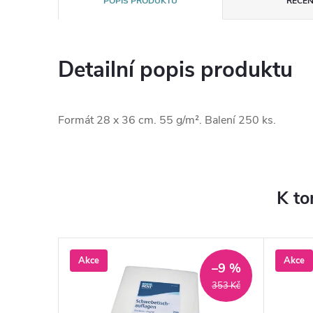
POPIS PRODUKTU
RECEN
Detailní popis produktu
Formát 28 x 36 cm.
55 g/m².
Balení 250 ks.
K to
Akce
Akce
–9 %
353 Kč