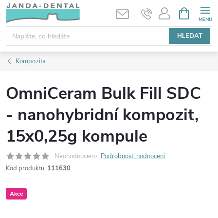
Přejít
NÁKUPNÍ
KOŠÍK
na
obsah
HLEDAT
Kompozita
OmniCeram Bulk Fill SDC
- nanohybridní kompozit,
15x0,25g kompule
Neohodnoceno
Podrobnosti hodnocení
Kód produktu:
111630
Akce