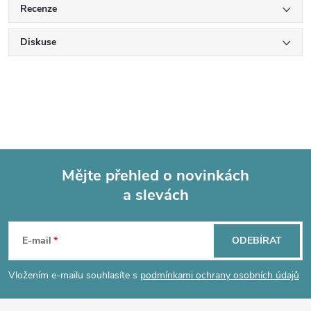
Recenze
Diskuse
Mějte přehled o novinkách
a slevách
Z
á
E-mail
ODEBÍRAT
p
Vložením e-mailu souhlasíte s
podmínkami ochrany osobních údajů