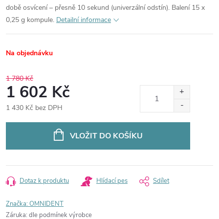
době osvícení – přesně 10 sekund (univerzální odstín). Balení 15 x
0,25 g kompule.
Detailní informace
Na objednávku
1 780 Kč
1 602 Kč
1 430 Kč bez DPH
Měrná
cena:
VLOŽIT DO KOŠÍKU
Dotaz k produktu
Hlídací pes
Sdílet
Značka:
OMNIDENT
Záruka
:
dle podmínek výrobce