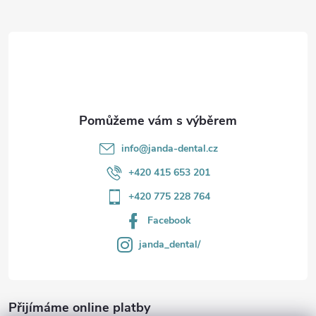
a
t
í
info
@
janda-dental.cz
+420 415 653 201
+420 775 228 764
Facebook
janda_dental/
Přijímáme online platby