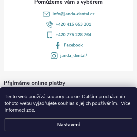
info
@
janda-dental.cz
+420 415 653 201
+420 775 228 764
Facebook
janda_dental/
Přijímáme online platby
Tento web používá soubory cookie. Dalším procházením
tohoto webu vyjadřujete souhlas s jejich používáním.. Více
informací
zde
.
Informace
Nastavení