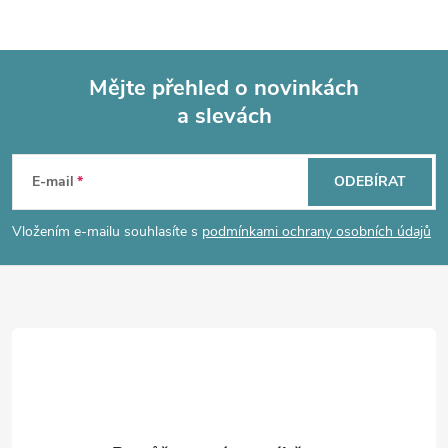
Mějte přehled o novinkách
a slevách
Z
á
E-mail
ODEBÍRAT
p
Vložením e-mailu souhlasíte s
podmínkami ochrany osobních údajů
a
t
í