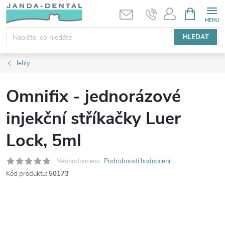
Přejít
NÁKUPNÍ
KOŠÍK
na
obsah
HLEDAT
Jehly
Omnifix - jednorázové
injekční stříkačky Luer
Lock, 5ml
Neohodnoceno
Podrobnosti hodnocení
Kód produktu:
50173