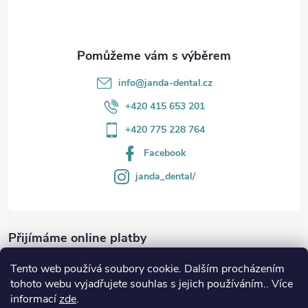
í
info
@
janda-dental.cz
+420 415 653 201
+420 775 228 764
Facebook
janda_dental/
Přijímáme online platby
Tento web používá soubory cookie. Dalším procházením
tohoto webu vyjadřujete souhlas s jejich používáním.. Více
informací
zde
.