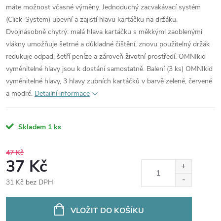
máte možnost včasné výměny. Jednoduchý zacvakávací systém
(Click-System) upevní a zajistí hlavu kartáčku na držáku.
Dvojnásobně chytrý: malá hlava kartáčku s měkkými zaoblenými
vlákny umožňuje šetrné a důkladné čištění, znovu použitelný držák
redukuje odpad, šetří peníze a zároveň životní prostředí. OMNIkid
vyměnitelné hlavy jsou k dostání samostatně. Balení (3 ks) OMNIkid
vyměnitelné hlavy, 3 hlavy zubních kartáčků v barvě zelené, červené
a modré.
Detailní informace
Skladem
1 ks
47 Kč
37 Kč
31 Kč bez DPH
Měrná
cena:
VLOŽIT DO KOŠÍKU