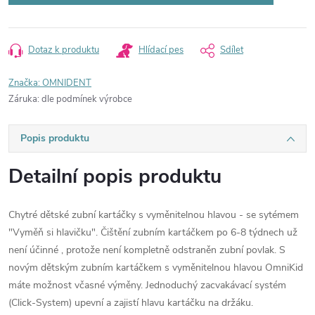
Dotaz k produktu
Hlídací pes
Sdílet
Značka:
OMNIDENT
Záruka
:
dle podmínek výrobce
Popis produktu
Detailní popis produktu
Chytré dětské zubní kartáčky s vyměnitelnou hlavou - se sytémem
"Vyměň si hlavičku". Čištění zubním kartáčkem po 6-8 týdnech už
není účinné , protože není kompletně odstraněn zubní povlak. S
novým dětským zubním kartáčkem s vyměnitelnou hlavou OmniKid
máte možnost včasné výměny. Jednoduchý zacvakávací systém
(Click-System) upevní a zajistí hlavu kartáčku na držáku.