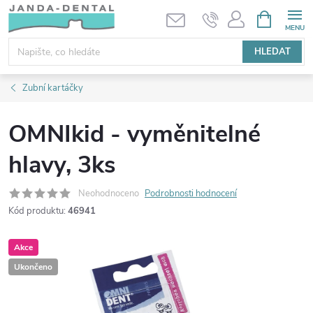
Přejít
NÁKUPNÍ
KOŠÍK
na
obsah
HLEDAT
Zubní kartáčky
OMNIkid - vyměnitelné
hlavy, 3ks
Neohodnoceno
Podrobnosti hodnocení
Kód produktu:
46941
Akce
Ukončeno