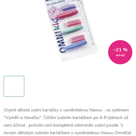
–21 %
47 Kč
Chytré dětské zubní kartáčky s vyměnitelnou hlavou - se sytémem
"Vyměň si hlavičku". Čištění zubním kartáčkem po 6-8 týdnech už
není účinné , protože není kompletně odstraněn zubní povlak. S
novým dětským zubním kartáčkem s vyměnitelnou hlavou OmniKid