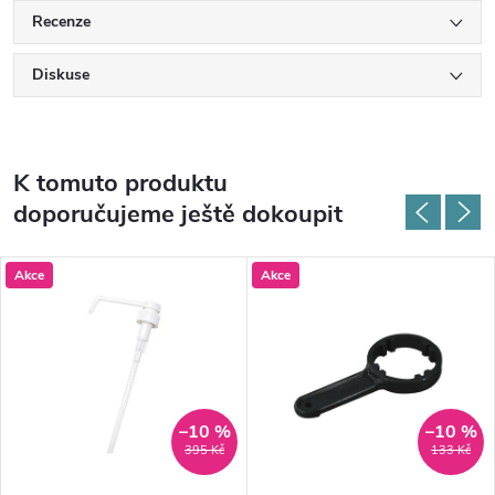
Recenze
Diskuse
K tomuto produktu
doporučujeme ještě dokoupit
Akce
Akce
–10 %
–10 %
395 Kč
133 Kč