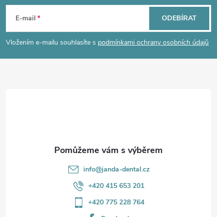
á
E-mail
ODEBÍRAT
p
Vložením e-mailu souhlasíte s
podmínkami ochrany osobních údajů
a
t
í
info
@
janda-dental.cz
+420 415 653 201
+420 775 228 764