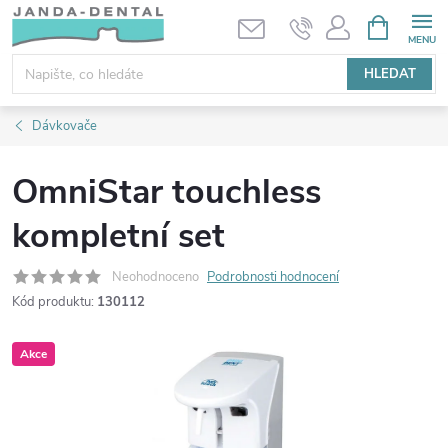
Přejít
NÁKUPNÍ
KOŠÍK
na
obsah
HLEDAT
Dávkovače
OmniStar touchless
kompletní set
Neohodnoceno
Podrobnosti hodnocení
Kód produktu:
130112
Akce