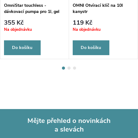
OmniStar touchless -
OMNI Otvírací klíč na 10l
dávkovací pumpa pro 1l, gel
kanystr
355 Kč
119 Kč
Na objednávku
Na objednávku
Do košíku
Do košíku
Mějte přehled o novinkách
a slevách
Z