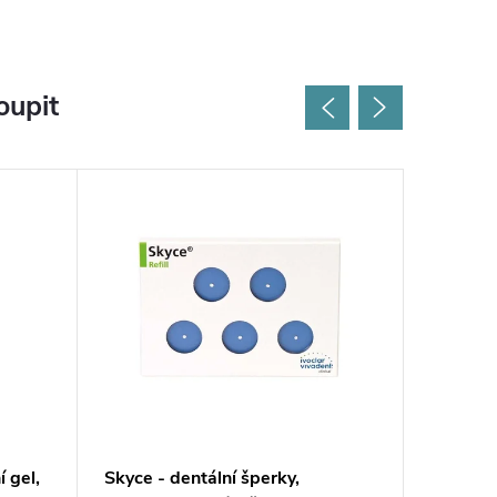
oupit
í gel,
Skyce - dentální šperky,
OptraGat