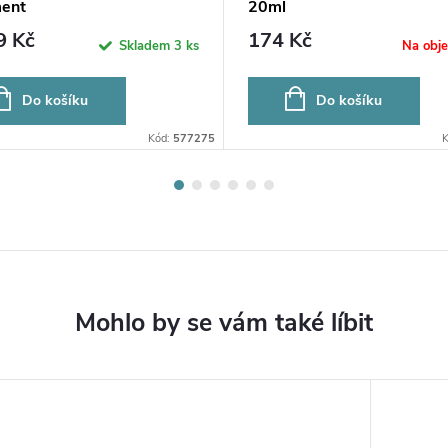
ment
20ml
9 Kč
174 Kč
Skladem
3 ks
Na obj
Do košíku
Do košíku
Kód:
577275