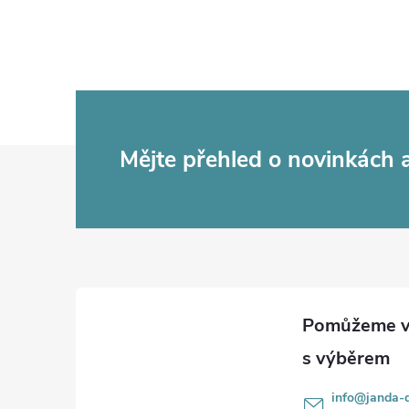
Z
Mějte přehled o novinkách
á
p
a
t
í
info
@
janda-d