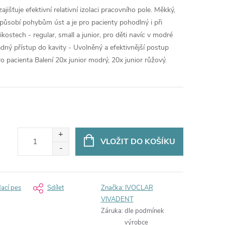
zajišťuje efektivní relativní izolaci pracovního pole. Měkký,
způsobí pohybům úst a je pro pacienty pohodlný i při
likostech - regular, small a junior, pro děti navíc v modré
ný přístup do kavity - Uvolněný a efektivnější postup
o pacienta Balení 20x junior modrý, 20x junior růžový.
VLOŽIT DO KOŠÍKU
dací pes
Sdílet
Značka:
IVOCLAR
VIVADENT
Záruka
:
dle podmínek
výrobce