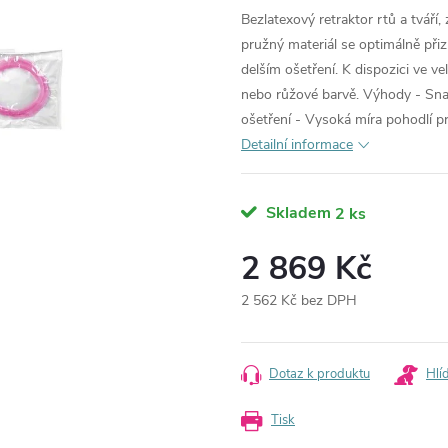
Bezlatexový retraktor rtů a tváří, 
pružný materiál se optimálně při
delším ošetření. K dispozici ve ve
nebo růžové barvě. Výhody - Snad
ošetření - Vysoká míra pohodlí pr
Detailní informace
Skladem
2 ks
2 869 Kč
2 562 Kč bez DPH
Měrná
cena:
Dotaz k produktu
Hlí
Tisk