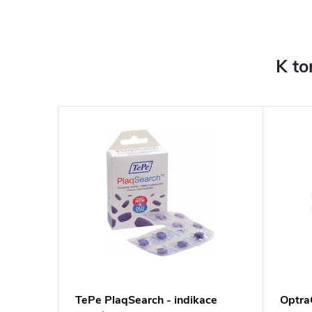
K to
a tváří,
TePe PlaqSearch - indikace
OptraG