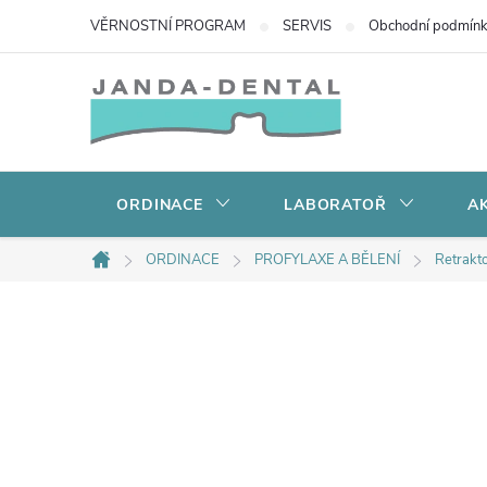
Přejít
VĚRNOSTNÍ PROGRAM
SERVIS
Obchodní podmín
na
obsah
ORDINACE
LABORATOŘ
AK
ORDINACE
PROFYLAXE A BĚLENÍ
Retrakto
Domů