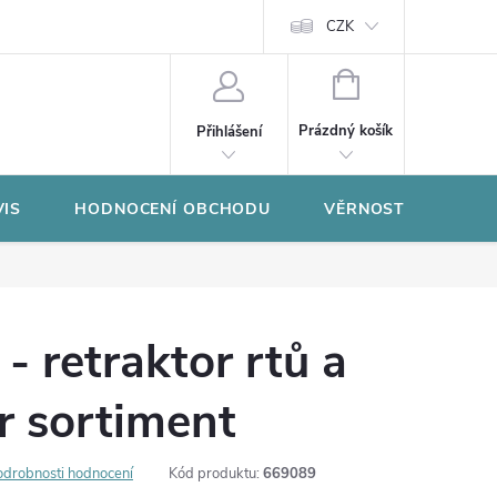
CZK
NÁKUPNÍ
KOŠÍK
Prázdný košík
Přihlášení
VIS
HODNOCENÍ OBCHODU
VĚRNOSTNÍ PROGR
- retraktor rtů a
or sortiment
odrobnosti hodnocení
Kód produktu:
669089