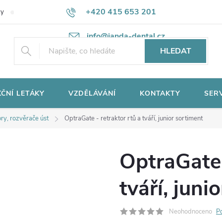
+420 415 653 201
ky
Potřebujete poradit?
Ochrana osobních údajů
info@janda-dental.cz
HLEDAT
ČNÍ LETÁKY
VZDĚLÁVÁNÍ
KONTAKTY
SER
ry, rozvěrače úst
OptraGate - retraktor rtů a tváří, junior sortiment
OptraGate 
tváří, juni
Neohodnoceno
P