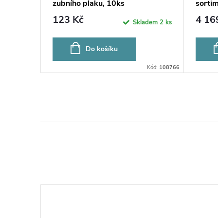
zubního plaku, 10ks
sorti
123 Kč
4 16
bjednávku
Skladem
2 ks
Do košíku
Kód:
590851
Kód:
108766