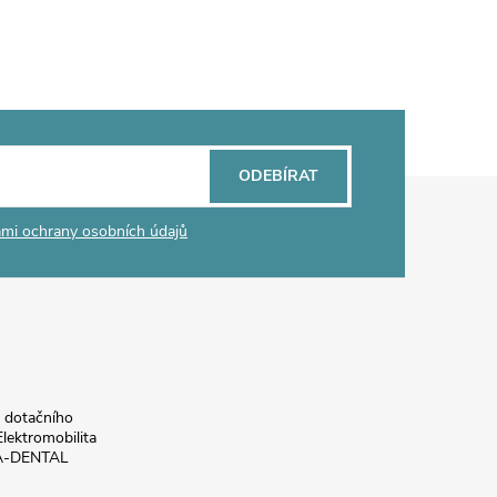
ODEBÍRAT
mi ochrany osobních údajů
a dotačního
lektromobilita
DA-DENTAL