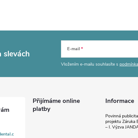
E-mail
a slevách
Vložením e-mailu souhlasíte s
podmínka
Přijímáme online
Informace
platby
Povinná publicit
projektu Záruka E
– I. Výzva JAN
ental.c