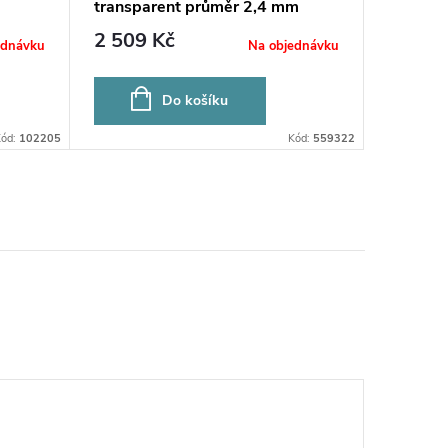
transparent průměr 2,4 mm
regular
2 509 Kč
4 169
ednávku
Na objednávku
Do košíku
Kód:
102205
Kód:
559322