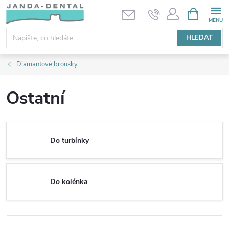
Přejít
NÁKUPNÍ
KOŠÍK
na
obsah
HLEDAT
Diamantové brousky
Ostatní
Do turbínky
Do kolénka