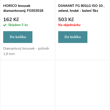
HORICO brousek
DIAMANT FG 801LG ISO 10 ,
diamantovaný, FG553018
zelené, hrubé - balení 5ks
162 Kč
503 Kč
Skladem
5 ks
Na objednávku
Do košíku
Do košíku
Diamantový brousek - průměr
1,8 mm.