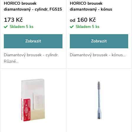
s
p
HORICO brousek
HORICO brousek
diamantovaný - cylindr, FG515
diamantovaný - kónus
p
zakulacený, FG200
r
173 Kč
160 Kč
od
r
Skladem
5 ks
Skladem
5 ks
o
o
Zobrazit
Zobrazit
d
d
Diamantový brousek - cylindr.
Diamantový brousek - kónus...
Různé...
u
u
k
k
t
t
ů
ů