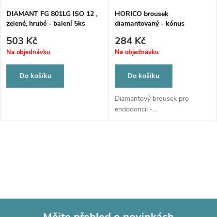
DIAMANT FG 801LG ISO 12 ,
HORICO brousek
zelené, hrubé - balení 5ks
diamantovaný - kónus
zakulacený, FGXL200N015
503 Kč
284 Kč
Na objednávku
Na objednávku
Do košíku
Do košíku
Diamantový brousek pro
endodoncii -...
O
v
l
á
Mějte přehled o novinkách