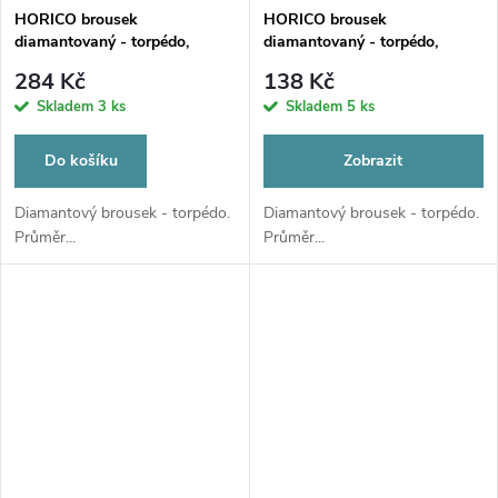
HORICO brousek
HORICO brousek
diamantovaný - torpédo,
diamantovaný - torpédo,
FGXL033006
FG535
284 Kč
138 Kč
Skladem
3 ks
Skladem
5 ks
Do košíku
Zobrazit
Diamantový brousek - torpédo.
Diamantový brousek - torpédo.
Průměr...
Průměr...