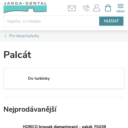
Přejít
NÁKUPNÍ
KOŠÍK
na
obsah
HLEDAT
Pro okluzní plochy
Palcát
Do turbínky
Nejprodávanější
HORICO brousek diamantovaný - palcát, FG038