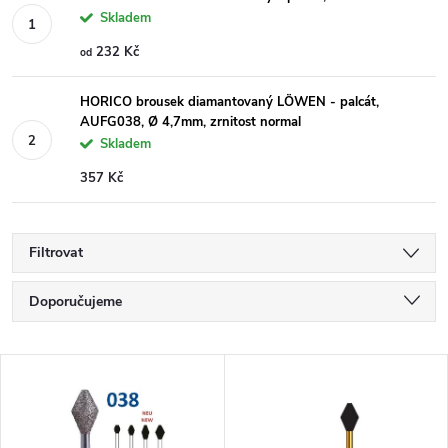
Skladem
232 Kč
od
HORICO brousek diamantovaný LÖWEN - palcát,
AUFG038, Ø 4,7mm, zrnitost normal
Skladem
357 Kč
Filtrovat
Ř
Doporučujeme
a
Nejlevnější
V
Nejdražší
z
ý
Nejprodávanější