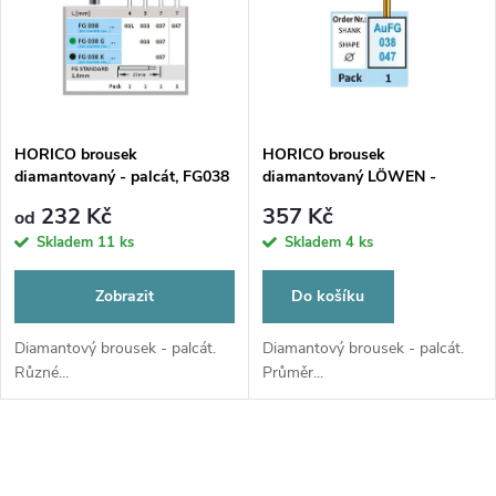
e
p
Abecedně
n
i
í
s
p
HORICO brousek
HORICO brousek
diamantovaný - palcát, FG038
diamantovaný LÖWEN -
p
palcát, AUFG038, Ø 4,7mm,
r
232 Kč
357 Kč
od
zrnitost normal
r
Skladem
11 ks
Skladem
4 ks
o
o
Zobrazit
Do košíku
d
d
Diamantový brousek - palcát.
Diamantový brousek - palcát.
Různé...
Průměr...
u
u
k
O
k