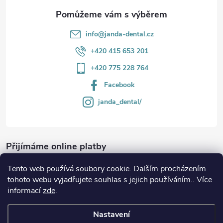
y
v
info
@
janda-dental.cz
ý
+420 415 653 201
p
+420 775 228 764
i
Facebook
s
janda_dental/
u
Přijímáme online platby
Tento web používá soubory cookie. Dalším procházením
tohoto webu vyjadřujete souhlas s jejich používáním.. Více
informací
zde
.
Informace
Nastavení