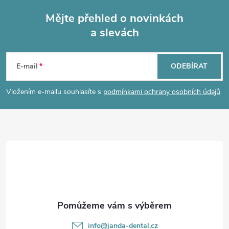
Mějte přehled o novinkách
a slevách
Z
á
E-mail
ODEBÍRAT
p
Vložením e-mailu souhlasíte s
podmínkami ochrany osobních údajů
a
t
í
info
@
janda-dental.cz