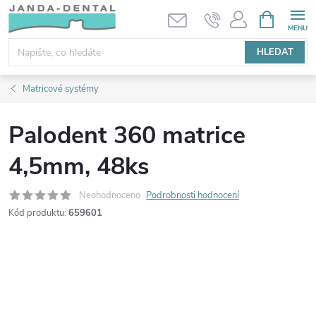
Přejít
NÁKUPNÍ
KOŠÍK
na
obsah
HLEDAT
Matricové systémy
Palodent 360 matrice
4,5mm, 48ks
Neohodnoceno
Podrobnosti hodnocení
Kód produktu:
659601