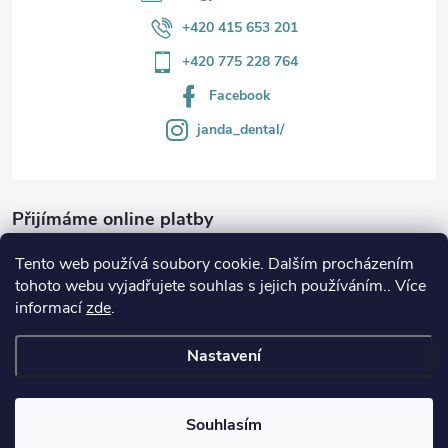
+420 415 653 201
+420 775 228 764
Facebook
janda_dental/
Přijímáme online platby
Tento web používá soubory cookie. Dalším procházením
tohoto webu vyjadřujete souhlas s jejich používáním.. Více
informací
zde
.
Informace
Nastavení
Copyright 2026
JANDA-DENTAL.cz
. Všechna práva vyhrazena.
Souhlasím
Vytvořil Shoptet