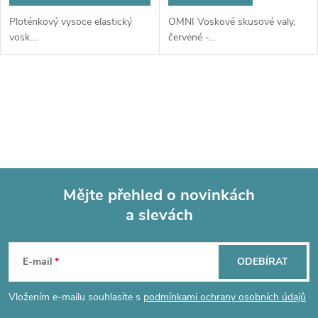
Ploténkový vysoce elastický
OMNI Voskové skusové valy,
vosk....
červené -...
O
v
l
á
Mějte přehled o novinkách
d
a slevách
Z
a
á
c
E-mail
ODEBÍRAT
p
í
Vložením e-mailu souhlasíte s
podmínkami ochrany osobních údajů