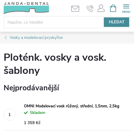
Přejít
NÁKUPNÍ
KOŠÍK
na
obsah
HLEDAT
Vosky a modelovací pryskyřice
Ploténk. vosky a vosk.
šablony
Nejprodávanější
OMNI Modelovací vosk růžový, střední, 1,5mm, 2,5kg
Skladem
1 359 Kč