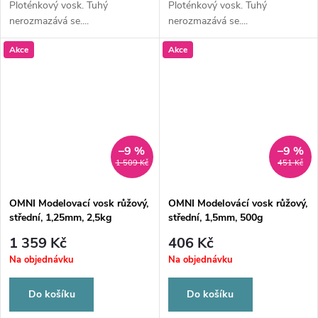
Ploténkový vosk. Tuhý
Ploténkový vosk. Tuhý
nerozmazává se....
nerozmazává se....
Akce
Akce
–9 %
–9 %
1 509 Kč
451 Kč
OMNI Modelovací vosk růžový,
OMNI Modelovácí vosk růžový,
střední, 1,25mm, 2,5kg
střední, 1,5mm, 500g
1 359 Kč
406 Kč
Na objednávku
Na objednávku
Do košíku
Do košíku