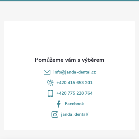
p
a
r
t
v
í
k
y
v
info
@
janda-dental.cz
ý
+420 415 653 201
p
+420 775 228 764
i
Facebook
s
janda_dental/
u