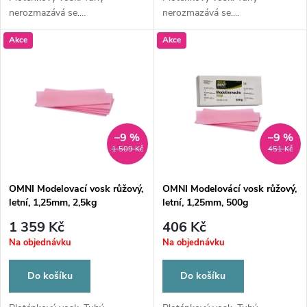
d
nerozmazává se....
nerozmazává se....
u
u
Akce
Akce
k
k
t
t
ů
ů
–9 %
–9 %
1 509 Kč
451 Kč
OMNI Modelovací vosk růžový,
OMNI Modelovácí vosk růžový,
letní, 1,25mm, 2,5kg
letní, 1,25mm, 500g
1 359 Kč
406 Kč
Na objednávku
Na objednávku
Do košíku
Do košíku