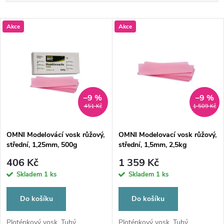
a
Nejlevnější
V
Akce
Akce
Nejdražší
z
ý
Nejprodávanější
e
p
Abecedně
n
i
–9 %
–9 %
451 Kč
1 509 Kč
í
s
p
OMNI Modelovácí vosk růžový,
OMNI Modelovací vosk růžový,
střední, 1,25mm, 500g
střední, 1,5mm, 2,5kg
p
r
406 Kč
1 359 Kč
r
Skladem
1 ks
Skladem
1 ks
o
o
Do košíku
Do košíku
d
Ploténkový vosk. Tuhý
Ploténkový vosk. Tuhý