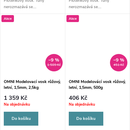
Ploténkový vosk. Tuhý
Ploténkový vosk. Tuhý
nerozmazává se....
nerozmazává se....
Akce
Akce
–9 %
–9 %
1 509 Kč
451 Kč
OMNI Modelovací vosk růžový,
OMNI Modelovácí vosk růžový,
letní, 1,5mm, 2,5kg
letní, 1,5mm, 500g
1 359 Kč
406 Kč
Na objednávku
Na objednávku
Do košíku
Do košíku