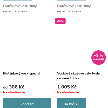
Ploténkový vosk. Tuhý
Ploténkový vosk. Tuhý
nerozmazává se....
nerozmazává se....
Akce
–9 %
1 116 Kč
Plotýnkový vosk special
Voskové skusové valy tvrdé
červené 100ks
386 Kč
1 005 Kč
od
Na objednávku
Na objednávku
Zobrazit
Do košíku