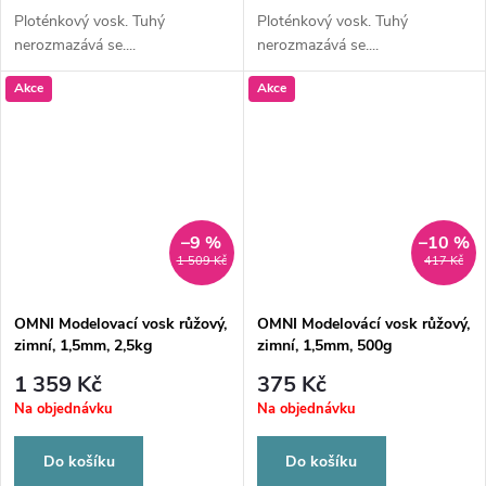
Ploténkový vosk. Tuhý
Ploténkový vosk. Tuhý
nerozmazává se....
nerozmazává se....
Akce
Akce
–9 %
–10 %
1 509 Kč
417 Kč
OMNI Modelovací vosk růžový,
OMNI Modelovácí vosk růžový,
zimní, 1,5mm, 2,5kg
zimní, 1,5mm, 500g
1 359 Kč
375 Kč
Na objednávku
Na objednávku
Do košíku
Do košíku