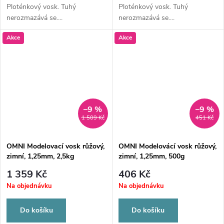
Ploténkový vosk. Tuhý
Ploténkový vosk. Tuhý
nerozmazává se....
nerozmazává se....
Akce
Akce
–9 %
–9 %
1 509 Kč
451 Kč
OMNI Modelovací vosk růžový,
OMNI Modelovácí vosk růžový,
zimní, 1,25mm, 2,5kg
zimní, 1,25mm, 500g
1 359 Kč
406 Kč
Na objednávku
Na objednávku
Do košíku
Do košíku