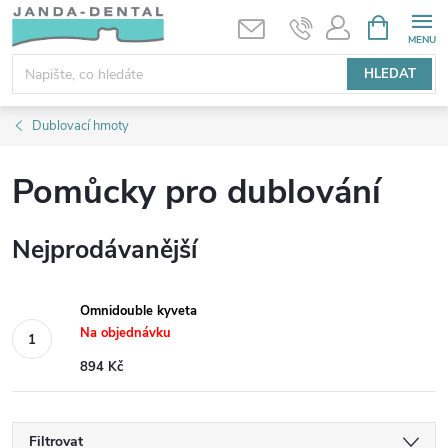
Přejít
NÁKUPNÍ
KOŠÍK
na
obsah
HLEDAT
Dublovací hmoty
Pomůcky pro dublování
Nejprodávanější
Omnidouble kyveta
Na objednávku
894 Kč
Filtrovat