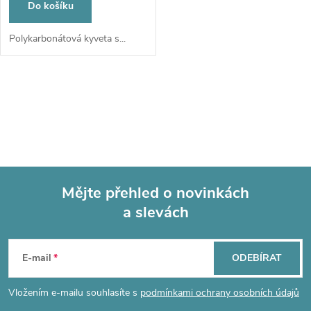
o
Do košíku
d
d
Polykarbonátová kyveta s...
u
u
O
k
k
v
t
t
l
ů
á
ů
Mějte přehled o novinkách
d
a slevách
Z
a
á
c
E-mail
ODEBÍRAT
p
í
Vložením e-mailu souhlasíte s
podmínkami ochrany osobních údajů