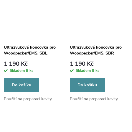
Ultrazvuková koncovka pro
Ultrazvuková koncovka pro
Woodpecker/EMS, SBL
Woodpecker/EMS, SBR
1 190 Kč
1 190 Kč
Skladem
8 ks
Skladem
9 ks
Do košíku
Do košíku
Použití na preparaci kavity....
Použití na preparaci kavity....
O