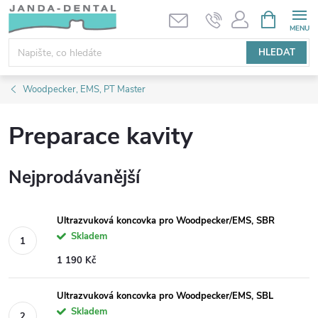
Přejít
NÁKUPNÍ
KOŠÍK
na
obsah
HLEDAT
Woodpecker, EMS, PT Master
Preparace kavity
Nejprodávanější
Ultrazvuková koncovka pro Woodpecker/EMS, SBR
Skladem
1 190 Kč
Ultrazvuková koncovka pro Woodpecker/EMS, SBL
Skladem