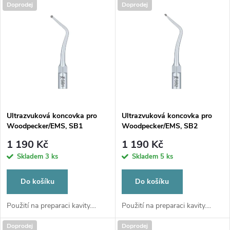
V
Doprodej
Doprodej
Nejdražší
z
ý
Nejprodávanější
e
p
Abecedně
n
i
í
s
p
Ultrazvuková koncovka pro
Ultrazvuková koncovka pro
Woodpecker/EMS, SB1
Woodpecker/EMS, SB2
p
r
1 190 Kč
1 190 Kč
r
Skladem
3 ks
Skladem
5 ks
o
o
Do košíku
Do košíku
d
d
Použití na preparaci kavity....
Použití na preparaci kavity....
u
Doprodej
Doprodej