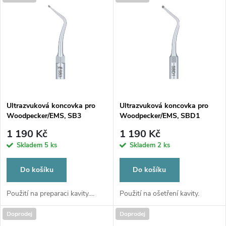
u
k
k
t
t
ů
ů
Ultrazvuková koncovka pro
Ultrazvuková koncovka pro
Woodpecker/EMS, SB3
Woodpecker/EMS, SBD1
1 190 Kč
1 190 Kč
Skladem
5 ks
Skladem
2 ks
Do košíku
Do košíku
Použití na preparaci kavity....
Použití na ošetření kavity.
Doprodej
Doprodej