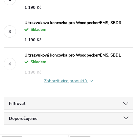
1 190 Kč
Ultrazvuková koncovka pro Woodpecker/EMS, SBDR
Skladem
1 190 Kč
Ultrazvuková koncovka pro Woodpecker/EMS, SBDL
Skladem
1 190 Kč
Zobrazit více produktů
Filtrovat
Ř
Doporučujeme
a
Nejlevnější