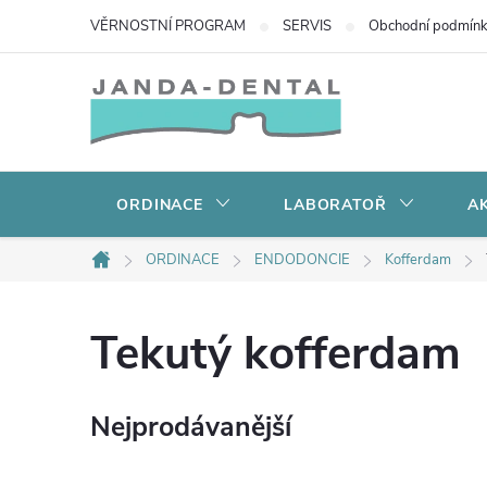
Přejít
VĚRNOSTNÍ PROGRAM
SERVIS
Obchodní podmín
na
obsah
ORDINACE
LABORATOŘ
AK
ORDINACE
ENDODONCIE
Kofferdam
Domů
Tekutý kofferdam
Nejprodávanější