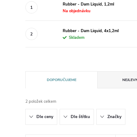
Rubber - Dam Liquid, 1,2ml
Na objednávku
Rubber - Dam Liquid, 4x1,2ml
Skladem
Ř
DOPORUČUJEME
NEJLEVN
a
2
položek celkem
z
Dle ceny
Dle štítku
Značky
e