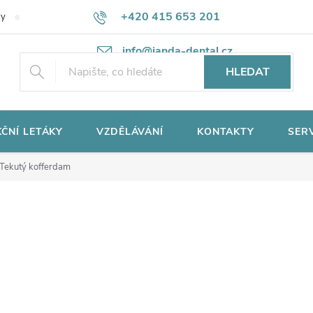
+420 415 653 201
ky
Potřebujete poradit?
Ochrana osobních údajů
info@janda-dental.cz
HLEDAT
ČNÍ LETÁKY
VZDĚLÁVÁNÍ
KONTAKTY
SER
Tekutý kofferdam