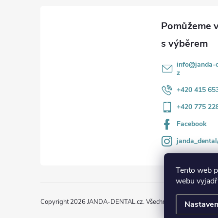
a
r
t
v
k
í
info
@
janda-d
y
z
+420 415 65
v
+420 775 22
ý
Facebook
p
janda_dental
i
s
Tento web p
webu vyjadřu
u
Copyright 2026
JANDA-DENTAL.cz
. Všechna práva vyhrazena
Nastaven