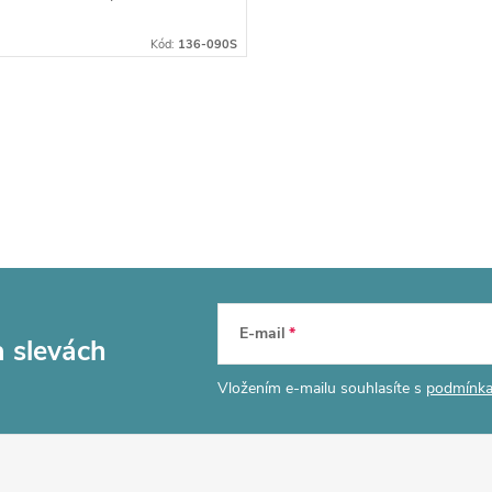
Kód:
136-090S
E-mail
a slevách
Vložením e-mailu souhlasíte s
podmínka