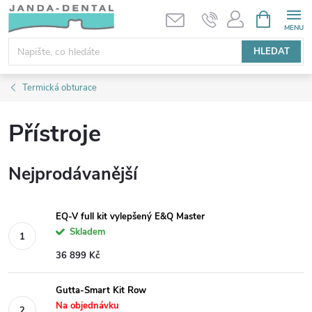
Přejít
NÁKUPNÍ
KOŠÍK
na
obsah
HLEDAT
Termická obturace
Přístroje
Nejprodávanější
EQ-V full kit vylepšený E&Q Master
Skladem
36 899 Kč
Gutta-Smart Kit Row
Na objednávku