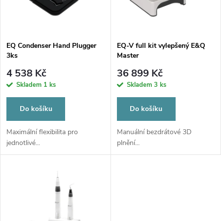
n
i
í
s
p
EQ Condenser Hand Plugger
EQ-V full kit vylepšený E&Q
3ks
Master
p
r
4 538 Kč
36 899 Kč
r
Skladem
1 ks
Skladem
3 ks
o
o
Do košíku
Do košíku
d
d
Maximální flexibilita pro
Manuální bezdrátové 3D
jednotlivé...
plnění...
u
u
k
k
t
t