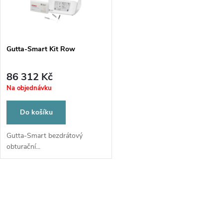
ů
ů
Gutta-Smart Kit Row
86 312 Kč
Na objednávku
Do košíku
Gutta-Smart bezdrátový
obturační...
O
v