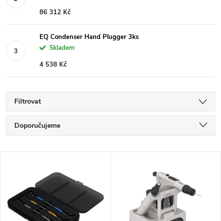
86 312 Kč
EQ Condenser Hand Plugger 3ks
Skladem
4 538 Kč
Filtrovat
Ř
Doporučujeme
a
Nejlevnější
V
Nejdražší
z
ý
Nejprodávanější
e
p
Abecedně