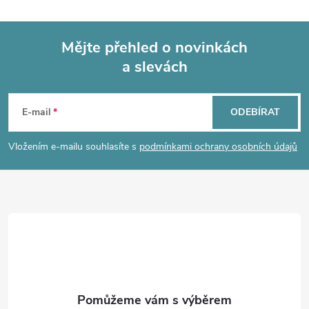
l
á
Mějte přehled o novinkách
d
a slevách
Z
a
á
c
E-mail
ODEBÍRAT
p
í
Vložením e-mailu souhlasíte s
podmínkami ochrany osobních údajů
p
a
r
t
v
í
k
y