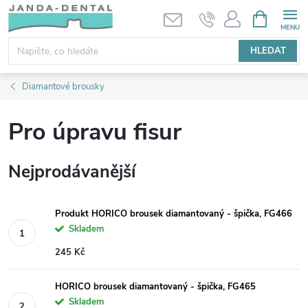
Přejít
NÁKUPNÍ
KOŠÍK
na
obsah
HLEDAT
Diamantové brousky
Pro úpravu fisur
Nejprodávanější
Produkt HORICO brousek diamantovaný - špička, FG466
Skladem
245 Kč
HORICO brousek diamantovaný - špička, FG465
Skladem