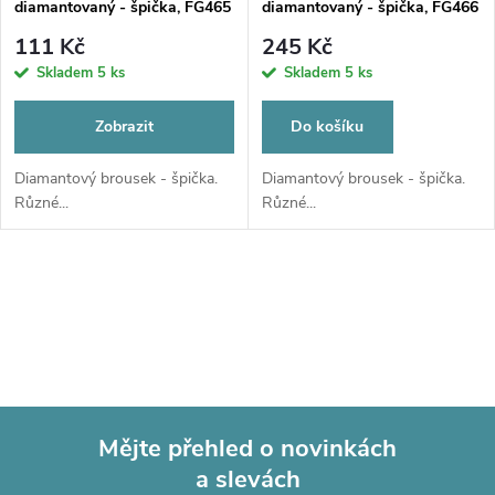
p
diamantovaný - špička, FG465
diamantovaný - špička, FG466
p
r
111 Kč
245 Kč
r
Skladem
5 ks
Skladem
5 ks
o
o
Zobrazit
Do košíku
d
d
Diamantový brousek - špička.
Diamantový brousek - špička.
Různé...
Různé...
u
u
k
O
k
t
v
t
l
ů
ů
á
Mějte přehled o novinkách
d
a slevách