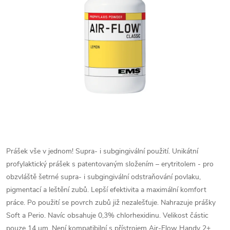
Prášek vše v jednom! Supra- i subgingivální použití. Unikátní
profylaktický prášek s patentovaným složením – erytritolem - pro
obzvláště šetrné supra- i subgingivální odstraňování povlaku,
pigmentací a leštění zubů. Lepší efektivita a maximální komfort
práce. Po použití se povrch zubů již nezalešťuje. Nahrazuje prášky
Soft a Perio. Navíc obsahuje 0,3% chlorhexidinu. Velikost částic
pouze 14 µm. Není kompatibilní s přístrojem Air-Flow Handy 2+.