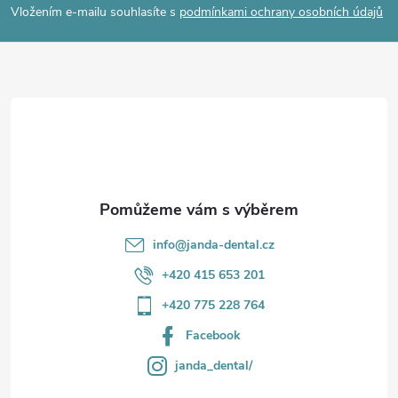
p
Vložením e-mailu souhlasíte s
podmínkami ochrany osobních údajů
a
t
í
info
@
janda-dental.cz
+420 415 653 201
+420 775 228 764
Facebook
janda_dental/