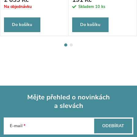
Na objednávku
Skladem
10 ks
Do košíku
Do košíku
Mějte přehled o novinkách
a slevách
Z
á
E-mail
ODEBÍRAT