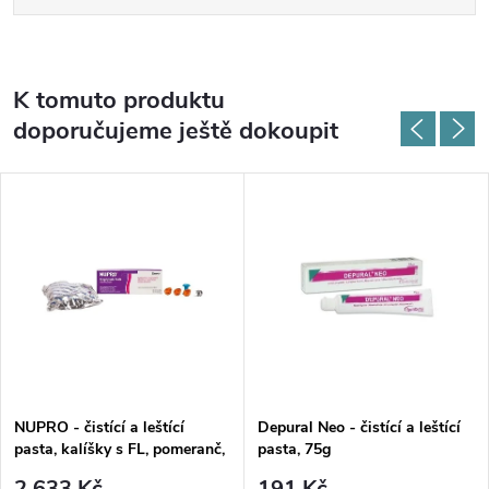
K tomuto produktu
doporučujeme ještě dokoupit
NUPRO - čistící a leštící
Depural Neo - čistící a leštící
pasta, kalíšky s FL, pomeranč,
pasta, 75g
jemná, 200x1,9g
2 633 Kč
191 Kč