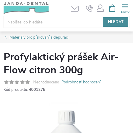
Přejít
NÁKUPNÍ
KOŠÍK
na
obsah
HLEDAT
Materiály pro pískování a depuraci
Profylaktický prášek Air-
Flow citron 300g
Neohodnoceno
Podrobnosti hodnocení
Kód produktu:
4001275