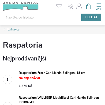
Přejít
NÁKUPNÍ
KOŠÍK
na
obsah
HLEDAT
Extrakce
Raspatoria
Nejprodávanější
Raspatorium Freer Carl Martin Solingen, 18 cm
Na objednávku
1 376 Kč
Raspatorium WILLIGER LiquidSteel Carl Martin Solingen
LS1804-FL