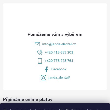
t
v
í
k
y
v
info
@
janda-dental.cz
ý
+420 415 653 201
p
+420 775 228 764
i
Facebook
s
janda_dental/
u
Přijímáme online platby