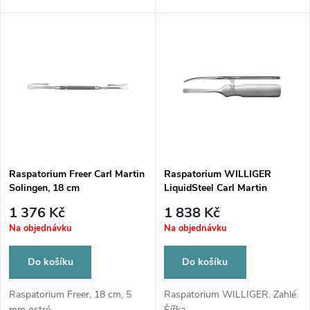
u
u
k
k
t
t
ů
ů
Raspatorium Freer Carl Martin
Raspatorium WILLIGER
Solingen, 18 cm
LiquidSteel Carl Martin
Solingen LS1804-FL
1 376 Kč
1 838 Kč
Na objednávku
Na objednávku
Do košíku
Do košíku
Raspatorium Freer, 18 cm, 5
Raspatorium WILLIGER. Zahlé.
mm ostré...
Šířka...