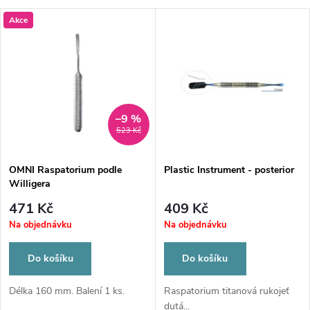
a
V
Akce
Nejdražší
z
ý
Nejprodávanější
e
p
Abecedně
n
i
–9 %
523 Kč
í
s
p
OMNI Raspatorium podle
Plastic Instrument - posterior
Willigera
p
r
471 Kč
409 Kč
r
Na objednávku
Na objednávku
o
o
Do košíku
Do košíku
d
d
Délka 160 mm. Balení 1 ks.
Raspatorium titanová rukojeť
dutá...