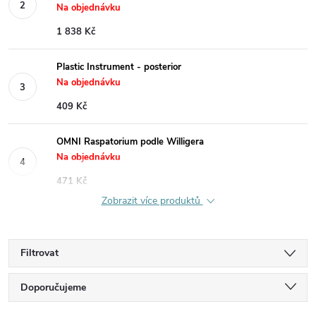
Na objednávku
1 838 Kč
Plastic Instrument - posterior
Na objednávku
409 Kč
OMNI Raspatorium podle Willigera
Na objednávku
471 Kč
Zobrazit více produktů
Filtrovat
Ř
Doporučujeme
Nejlevnější