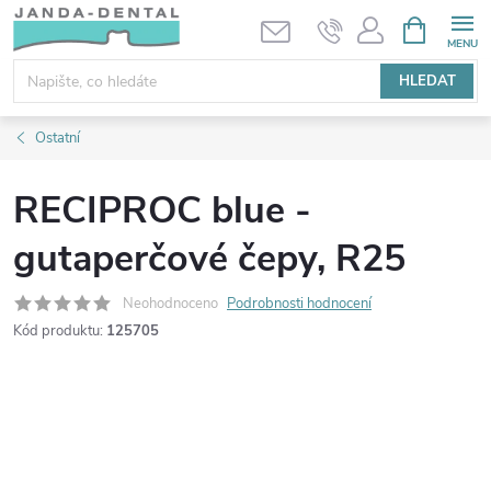
Přejít
NÁKUPNÍ
KOŠÍK
na
obsah
HLEDAT
Ostatní
RECIPROC blue -
gutaperčové čepy, R25
Neohodnoceno
Podrobnosti hodnocení
Kód produktu:
125705