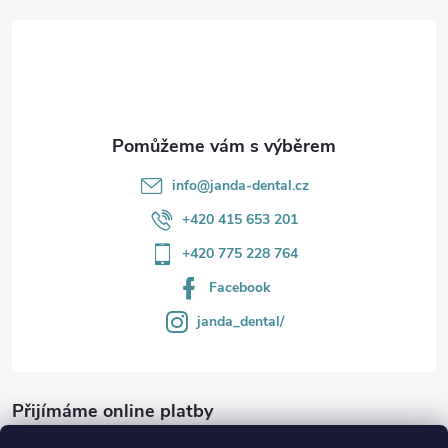
t
í
info
@
janda-dental.cz
+420 415 653 201
+420 775 228 764
Facebook
janda_dental/
Přijímáme online platby