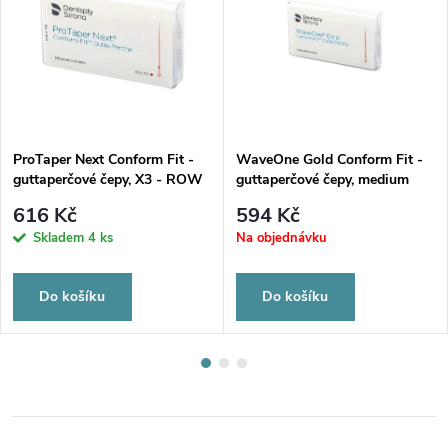
ProTaper Next Conform Fit -
WaveOne Gold Conform Fit -
guttaperčové čepy, X3 - ROW
guttaperčové čepy, medium
VERSION
616 Kč
594 Kč
Skladem
4 ks
Na objednávku
Do košíku
Do košíku