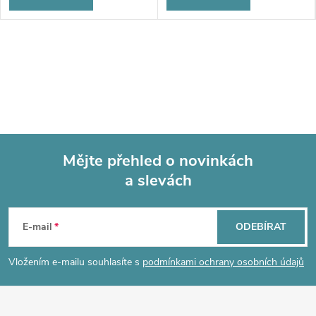
Mějte přehled o novinkách
a slevách
Z
á
E-mail
ODEBÍRAT
p
Vložením e-mailu souhlasíte s
podmínkami ochrany osobních údajů
a