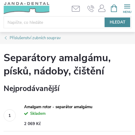
Přejít
NÁKUPNÍ
KOŠÍK
na
obsah
HLEDAT
Příslušenství zubních souprav
Separátory amalgámu,
písků, nádoby, čištění
Nejprodávanější
Amalgam rotor - separátor amalgámu
Skladem
2 069 Kč