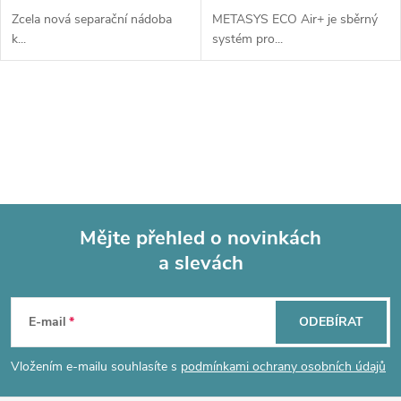
Zcela nová separační nádoba
METASYS ECO Air+ je sběrný
k...
systém pro...
O
v
l
á
Mějte přehled o novinkách
d
a slevách
Z
a
á
c
E-mail
ODEBÍRAT
p
í
Vložením e-mailu souhlasíte s
podmínkami ochrany osobních údajů
p