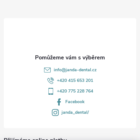
a
r
t
v
í
k
y
v
info
@
janda-dental.cz
ý
+420 415 653 201
p
+420 775 228 764
i
Facebook
s
janda_dental/
u