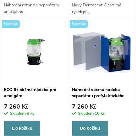
d
d
Náhradní rotor do separátoru
Nový Dentosept Clean má
amalgámu...
rychlejší...
u
u
Novinka
Novinka
k
k
t
t
ů
ů
ECO II+ sběrná nádoba pro
Náhradní sběrná nádoba
amalgám
separátoru profylaktického
prášku ECO Air+ KOMPLET
7 260 Kč
7 260 Kč
EXCHANGE KIT!
Skladem
8 ks
Skladem
10 ks
Do košíku
Do košíku