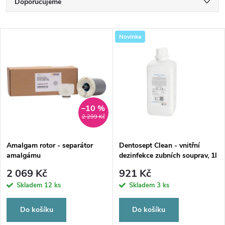
Ř
Doporučujeme
a
Nejlevnější
V
Novinka
Nejdražší
z
ý
Nejprodávanější
e
p
Abecedně
n
i
–10 %
2 299 Kč
í
s
p
Amalgam rotor - separátor
Dentosept Clean - vnitřní
amalgámu
dezinfekce zubních souprav, 1l
p
r
2 069 Kč
921 Kč
r
Skladem
12 ks
Skladem
3 ks
o
o
Do košíku
Do košíku