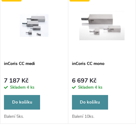
u
k
k
t
t
ů
ů
inCoris CC medi
inCoris CC mono
7 187 Kč
6 697 Kč
Skladem
4 ks
Skladem
4 ks
Do košíku
Do košíku
Balení 5ks.
Balení 10ks.