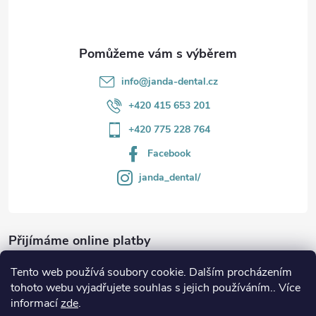
í
k
y
v
info
@
janda-dental.cz
ý
+420 415 653 201
p
+420 775 228 764
i
Facebook
s
janda_dental/
u
Přijímáme online platby
Tento web používá soubory cookie. Dalším procházením
tohoto webu vyjadřujete souhlas s jejich používáním.. Více
informací
zde
.