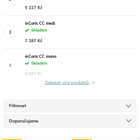
5 227 Kč
inCoris CC medi
Skladem
7 187 Kč
inCoris CC mono
Skladem
6 697 Kč
Zobrazit více produktů
Filtrovat
Ř
Doporučujeme
a
Nejlevnější