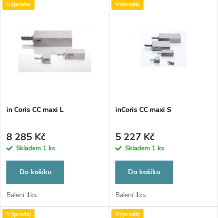
V
Výprodej
Výprodej
Nejdražší
z
ý
Nejprodávanější
e
p
Abecedně
n
i
í
s
p
in Coris CC maxi L
inCoris CC maxi S
p
r
8 285 Kč
5 227 Kč
r
Skladem
1 ks
Skladem
1 ks
o
o
Do košíku
Do košíku
d
d
Balení 1ks.
Balení 1ks.
u
Výprodej
Výprodej