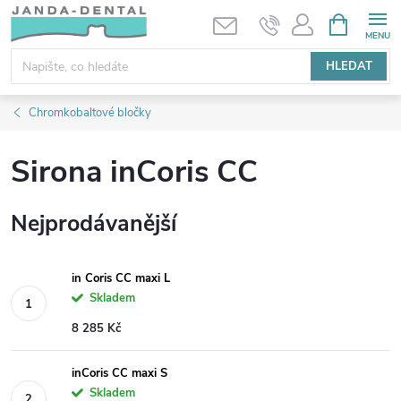
Přejít
NÁKUPNÍ
KOŠÍK
na
obsah
HLEDAT
Chromkobaltové bločky
Sirona inCoris CC
Nejprodávanější
in Coris CC maxi L
Skladem
8 285 Kč
inCoris CC maxi S
Skladem