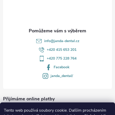
v
í
k
y
v
info
@
janda-dental.cz
ý
+420 415 653 201
p
+420 775 228 764
i
Facebook
s
janda_dental/
u
Přijímáme online platby
Tento web používá soubory cookie. Dalším procházením