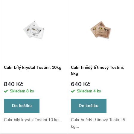
V
Nejdražší
z
ý
Nejprodávanější
e
p
Abecedně
n
i
í
s
p
Cukr bílý krystal Tostini, 10kg
Cukr hnědý třtinový Tostini,
5kg
p
r
840 Kč
640 Kč
r
Skladem
8 ks
Skladem
4 ks
o
o
Do košíku
Do košíku
d
d
Cukr bílý krystal Tostini 10 kg,...
Cukr hnědý třtinový Tostini 5
kg,...
u