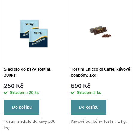
u
k
k
t
t
ů
ů
Sladidlo do kávy Tostini,
Tostini Chicco di Caffe, kávové
300ks
bonbóny, 1kg
250 Kč
690 Kč
Skladem
>20 ks
Skladem
3 ks
Do košíku
Do košíku
Tostini sladidlo do kávy 300
Kávové bonbóny Tostini, 1 kg,...
ks,...