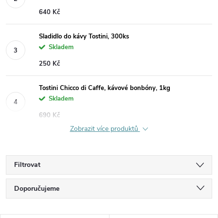
640 Kč
Sladidlo do kávy Tostini, 300ks
Skladem
250 Kč
Tostini Chicco di Caffe, kávové bonbóny, 1kg
Skladem
690 Kč
Zobrazit více produktů
Filtrovat
Ř
Doporučujeme
a
Nejlevnější