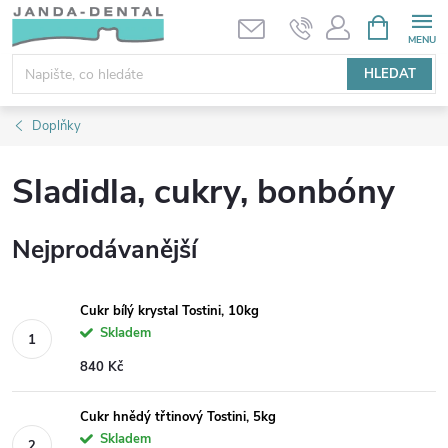
Přejít
NÁKUPNÍ
KOŠÍK
na
obsah
HLEDAT
Doplňky
Sladidla, cukry, bonbóny
Nejprodávanější
Cukr bílý krystal Tostini, 10kg
Skladem
840 Kč
Cukr hnědý třtinový Tostini, 5kg
Skladem