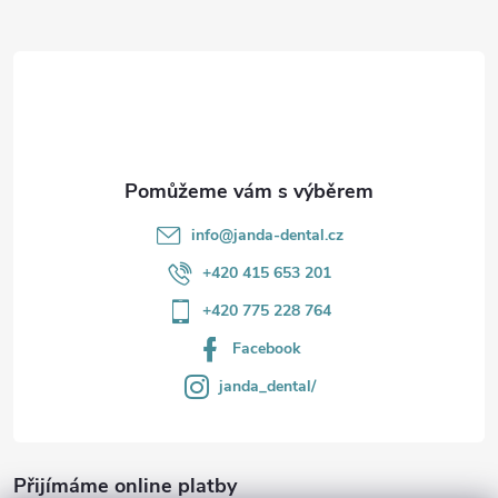
a
t
í
info
@
janda-dental.cz
+420 415 653 201
+420 775 228 764
Facebook
janda_dental/
Přijímáme online platby