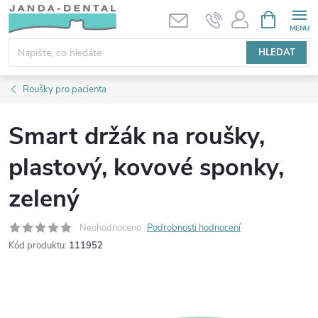
Přejít
NÁKUPNÍ
KOŠÍK
na
obsah
HLEDAT
Roušky pro pacienta
Smart držák na roušky,
plastový, kovové sponky,
zelený
Neohodnoceno
Podrobnosti hodnocení
Kód produktu:
111952