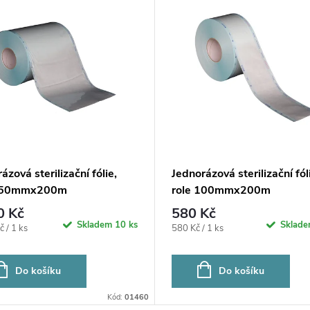
ázová sterilizační fólie,
Jednorázová sterilizační fól
 250mmx200m
role 100mmx200m
0 Kč
580 Kč
Skladem
10 ks
Sklad
Měrná
 / 1 ks
580 Kč / 1 ks
cena:
Do košíku
Do košíku
Kód:
01460