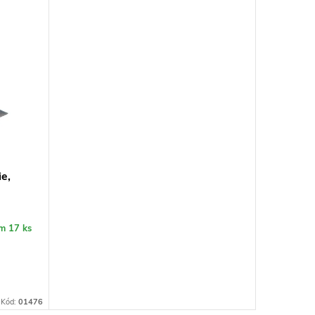
ie,
em
17 ks
Kód:
01476