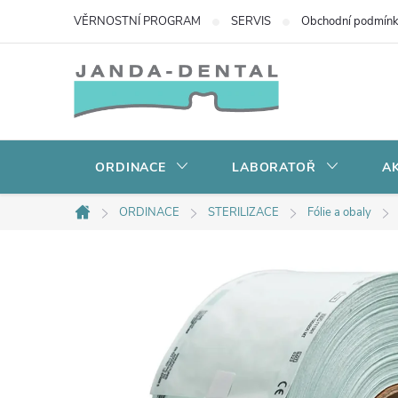
Přejít
VĚRNOSTNÍ PROGRAM
SERVIS
Obchodní podmín
na
obsah
ORDINACE
LABORATOŘ
AK
ORDINACE
STERILIZACE
Fólie a obaly
Domů