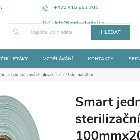
+420 415 653 201
ky
Potřebujete poradit?
Ochrana osobních údajů
info@janda-dental.cz
HLEDAT
ČNÍ LETÁKY
VZDĚLÁVÁNÍ
KONTAKTY
SER
Smart jednorázová sterilizační fólie, 100mmx200m
Smart jed
sterilizační
100mmx2