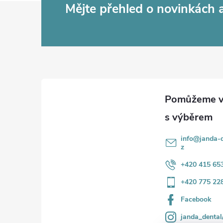
Z
Mějte přehled o novinkách
á
p
a
t
í
info
@
janda-d
z
+420 415 65
+420 775 22
Facebook
janda_dental