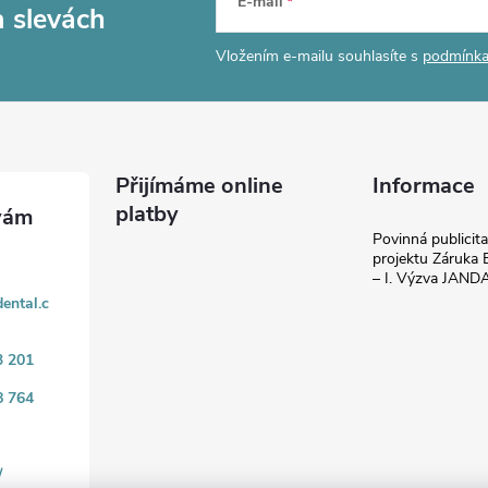
E-mail
a slevách
Vložením e-mailu souhlasíte s
podmínka
Přijímáme online
Informace
platby
Povinná publicit
projektu Záruka E
– I. Výzva JAN
ental.c
3 201
8 764
/