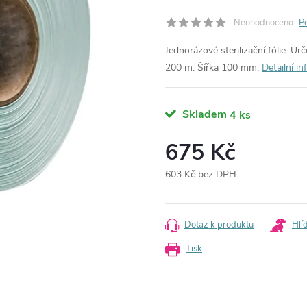
Neohodnoceno
P
Jednorázové sterilizační fólie. Ur
200 m. Šířka 100 mm.
Detailní i
Skladem
4 ks
675 Kč
603 Kč bez DPH
Měrná
cena:
Dotaz k produktu
Hlí
Tisk