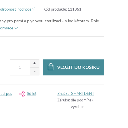
odrobnosti hodnocení
Kód produktu:
111351
čeny pro parní a plynovou sterilizaci - s indikátorem. Role
nformace
VLOŽIT DO KOŠÍKU
dací pes
Sdílet
Značka:
SMARTDENT
Záruka
:
dle podmínek
výrobce