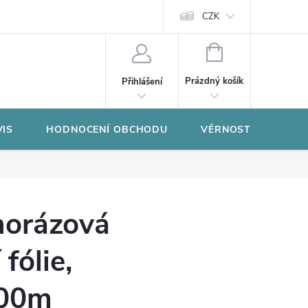
CZK
NÁKUPNÍ
KOŠÍK
Prázdný košík
Přihlášení
VIS
HODNOCENÍ OBCHODU
VĚRNOSTNÍ PROGR
norázová
 fólie,
00m