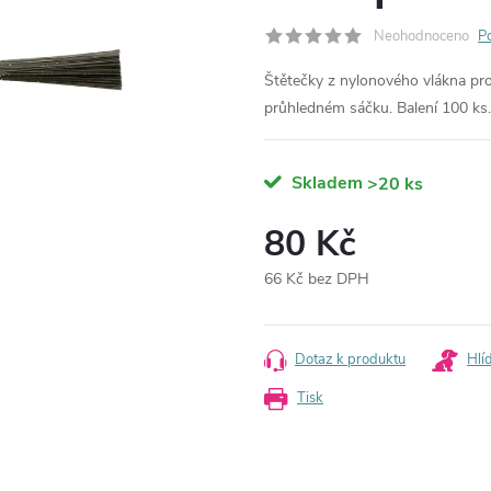
Neohodnoceno
P
Štětečky z nylonového vlákna pro
průhledném sáčku. Balení 100 ks.
Skladem
>20 ks
80 Kč
66 Kč bez DPH
Měrná
cena:
Dotaz k produktu
Hlí
Tisk