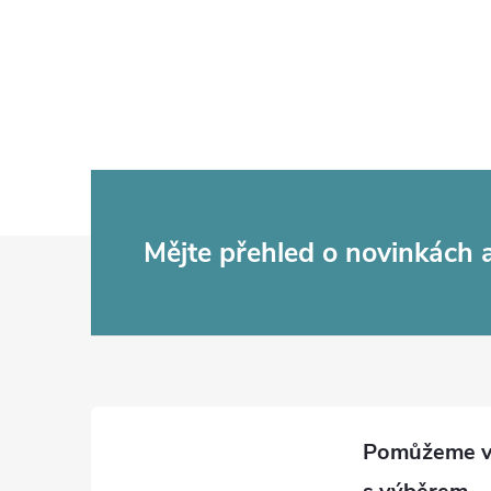
Z
Mějte přehled o novinkách
á
p
a
t