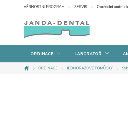
Přejít
VĚRNOSTNÍ PROGRAM
SERVIS
Obchodní podmín
na
obsah
ORDINACE
LABORATOŘ
AK
ORDINACE
JEDNORÁZOVÉ POMŮCKY
Ště
Domů