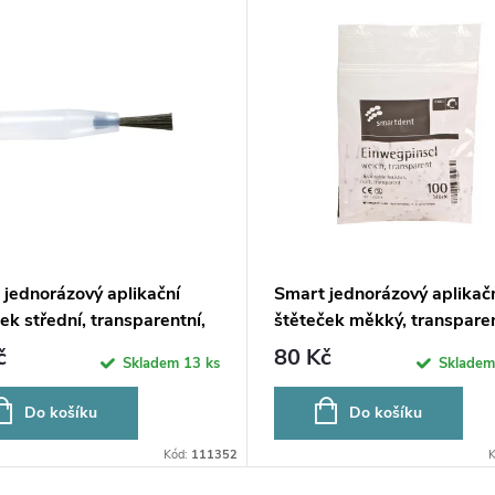
jednorázový aplikační
Smart jednorázový aplikač
ek střední, transparentní,
štěteček měkký, transparen
bílý
č
80 Kč
Skladem
13 ks
Sklade
Do košíku
Do košíku
Kód:
111352
K