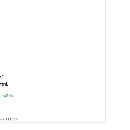
ní
tní,
m
>20 ks
ód:
111354