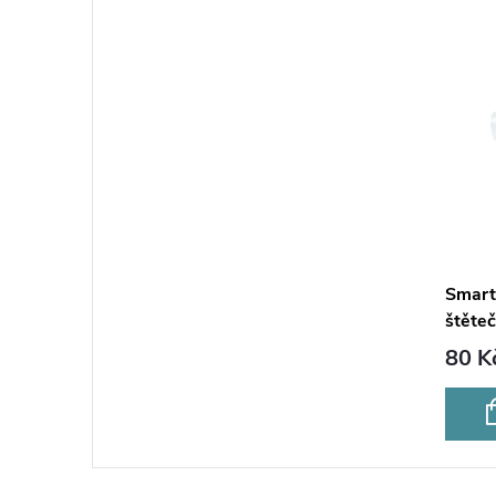
Smart 
štěteč
černý
80 K