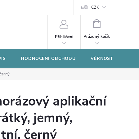
CZK
NÁKUPNÍ
KOŠÍK
Prázdný košík
Přihlášení
VIS
HODNOCENÍ OBCHODU
VĚRNOSTNÍ PROGR
 černý
orázový aplikační
rátký, jemný,
tní, černý