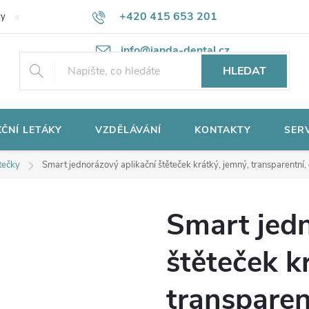
+420 415 653 201
ky
Potřebujete poradit?
Ochrana osobních údajů
info@janda-dental.cz
HLEDAT
ČNÍ LETÁKY
VZDĚLÁVÁNÍ
KONTAKTY
SER
tečky
Smart jednorázový aplikační štěteček krátký, jemný, transparentní,
Smart jedn
štěteček k
transparen