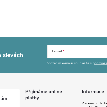
E-mail
a slevách
Vložením e-mailu souhlasíte s
podmínka
Přijímáme online
Informace
platby
Povinná publicit