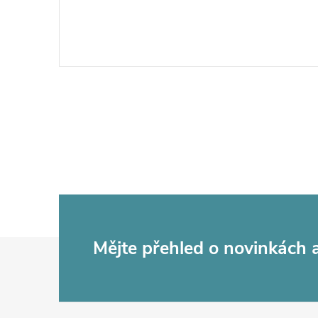
Z
Mějte přehled o novinkách
á