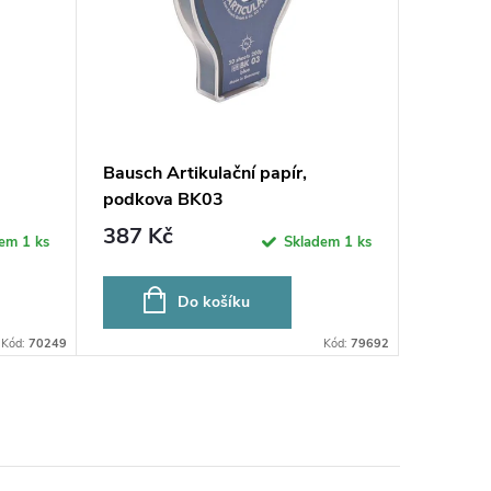
Bausch Artikulační papír,
podkova BK03
387 Kč
dem
1 ks
Skladem
1 ks
Do košíku
Kód:
70249
Kód:
79692