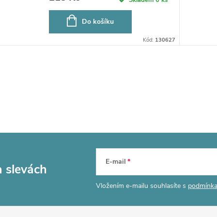
Do košíku
Kód:
130627
E-mail
a slevách
Vložením e-mailu souhlasíte s
podmínka