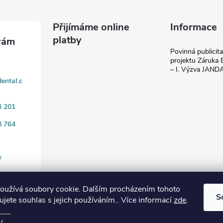
Přijímáme online
Informace
platby
Povinná publicit
projektu Záruka E
– I. Výzva JAN
ental.c
3 201
8 764
/
oužívá soubory cookie. Dalším procházením tohoto
S
jete souhlas s jejich používáním.. Více informací
zde
.
.