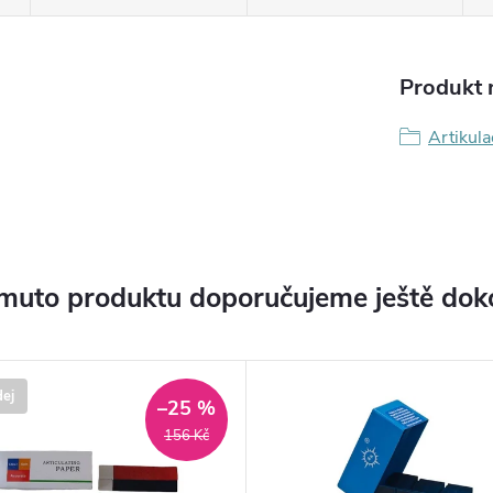
Produkt n
Artikul
muto produktu doporučujeme ještě dok
ej
–25 %
156 Kč