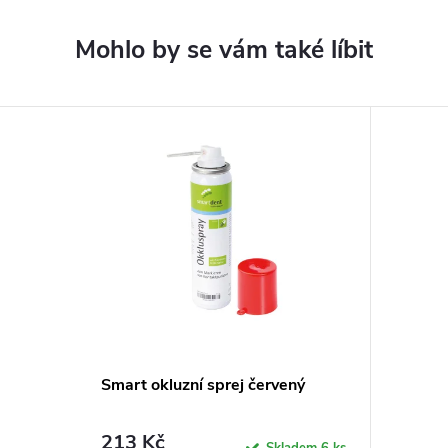
Smart okluzní sprej červený
213 Kč
Skladem
6 ks