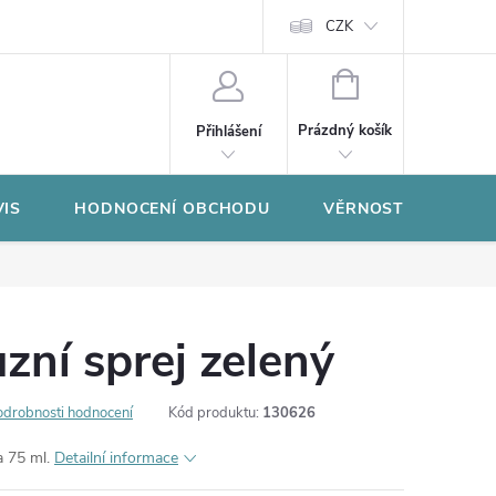
CZK
NÁKUPNÍ
KOŠÍK
Prázdný košík
Přihlášení
VIS
HODNOCENÍ OBCHODU
VĚRNOSTNÍ PROGR
zní sprej zelený
odrobnosti hodnocení
Kód produktu:
130626
a 75 ml.
Detailní informace