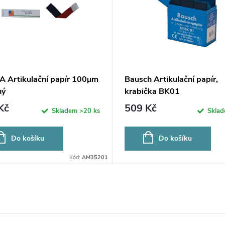
A Artikulační papír 100µm
Bausch Artikulační papír,
ný
krabička BK01
Kč
509 Kč
Skladem
>20 ks
Skla
Do košíku
Do košíku
Kód:
AM35201