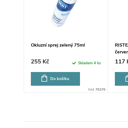
Okluzní sprej zelený 75ml
RISTE
červe
255 Kč
117 
Skladem
4 ks
Do košíku
Kód:
70270