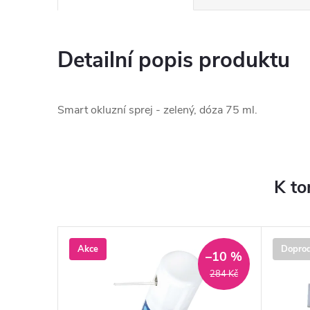
Detailní popis produktu
Smart okluzní sprej - zelený, dóza 75 ml.
K to
Akce
Doprod
–10 %
284 Kč