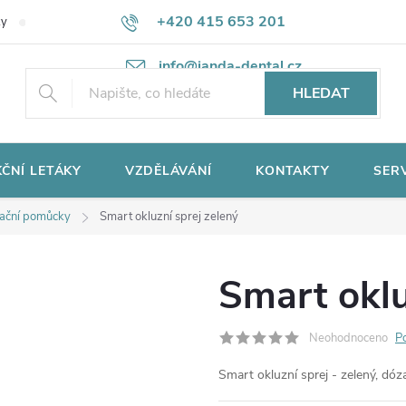
+420 415 653 201
ky
Potřebujete poradit?
Ochrana osobních údajů
info@janda-dental.cz
HLEDAT
ČNÍ LETÁKY
VZDĚLÁVÁNÍ
KONTAKTY
SER
lační pomůcky
Smart okluzní sprej zelený
Smart oklu
Neohodnoceno
P
Smart okluzní sprej - zelený, dóz