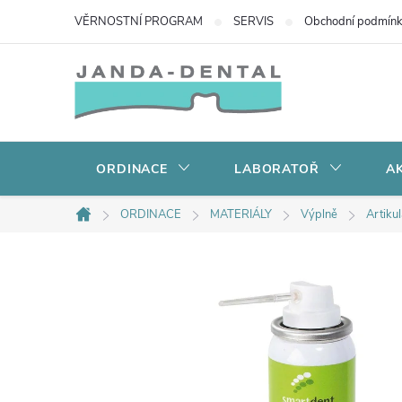
Přejít
VĚRNOSTNÍ PROGRAM
SERVIS
Obchodní podmín
na
obsah
ORDINACE
LABORATOŘ
AK
ORDINACE
MATERIÁLY
Výplně
Artiku
Domů