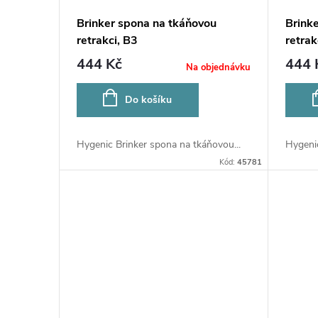
Brinker spona na tkáňovou
Brink
retrakci, B3
retrak
444 Kč
444 
Na objednávku
Do košíku
Hygenic Brinker spona na tkáňovou...
Hygenic
Kód:
45781