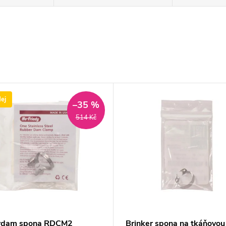
ej
–35 %
514 Kč
rdam spona RDCM2
Brinker spona na tkáňovou