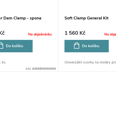
r Dam Clamp - spona
Soft Clamp General Kit
Kč
1 560 Kč
Na objednávku
Na obj
Do košíku
Do košíku
1 ks.
Univerzální svorky na moláry pro
Kód:
A400800000000