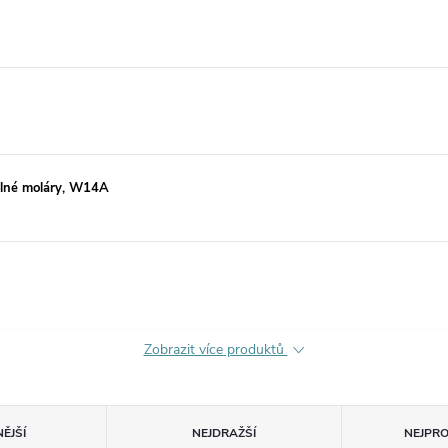
delné moláry, W14A
Zobrazit více produktů
ĚJŠÍ
NEJDRAŽŠÍ
NEJPR