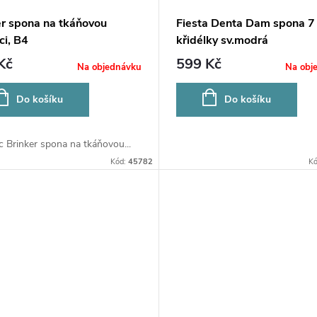
er spona na tkáňovou
Fiesta Denta Dam spona 7
ci, B4
křidélky sv.modrá
Kč
599 Kč
Na objednávku
Na obj
Do košíku
Do košíku
 Brinker spona na tkáňovou...
Kód:
45782
K