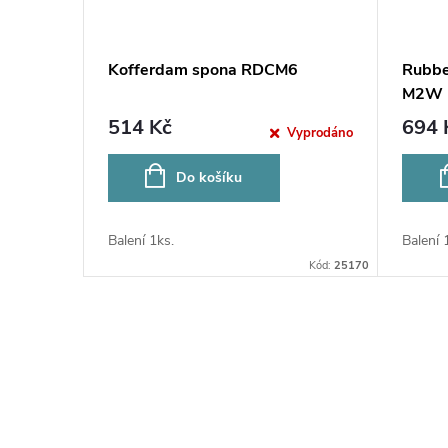
Kofferdam spona RDCM6
Rubbe
M2W
514 Kč
694 
Vyprodáno
Do košíku
Balení 1ks.
Balení 
Kód:
25170
O
v
l