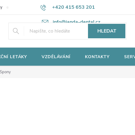
+420 415 653 201
ky
Potřebujete poradit?
Ochrana osobních údajů
info@janda-dental.cz
HLEDAT
ČNÍ LETÁKY
VZDĚLÁVÁNÍ
KONTAKTY
SER
Spony