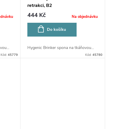
retrakci, B2
444 Kč
ednávku
Na objednávku
Do košíku
ou...
Hygenic Brinker spona na tkáňovou...
Kód:
45779
Kód:
45780