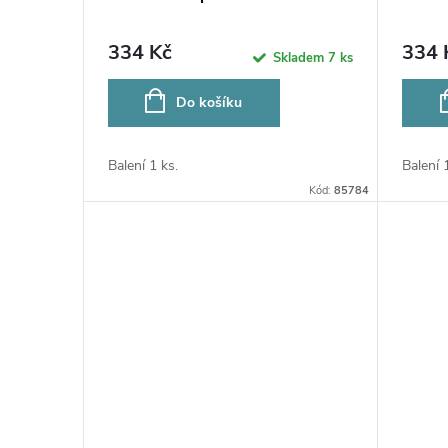
u
r
334 Kč
334 
Skladem
7 ks
k
o
Do košíku
t
d
ů
Balení 1 ks.
Balení 
u
Kód:
85784
k
t
ů