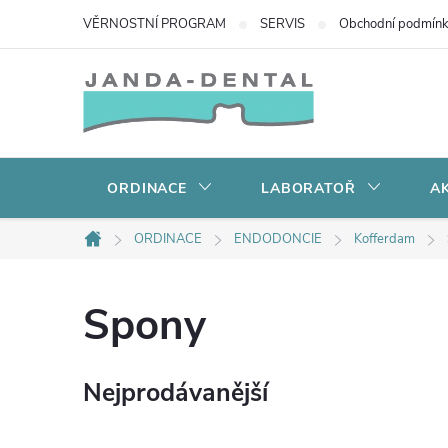
Přejít
VĚRNOSTNÍ PROGRAM
SERVIS
Obchodní podmín
na
obsah
ORDINACE
LABORATOŘ
AK
ORDINACE
ENDODONCIE
Kofferdam
Domů
Spony
Nejprodávanější