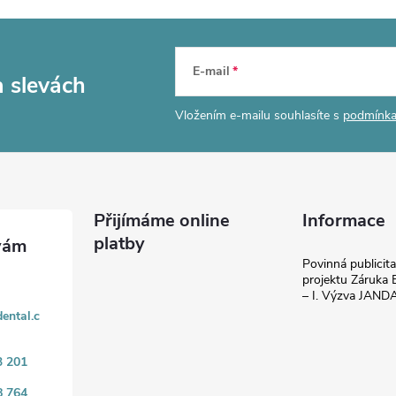
E-mail
a slevách
Vložením e-mailu souhlasíte s
podmínka
Přijímáme online
Informace
platby
Povinná publicit
projektu Záruka E
– I. Výzva JAN
ental.c
3 201
8 764