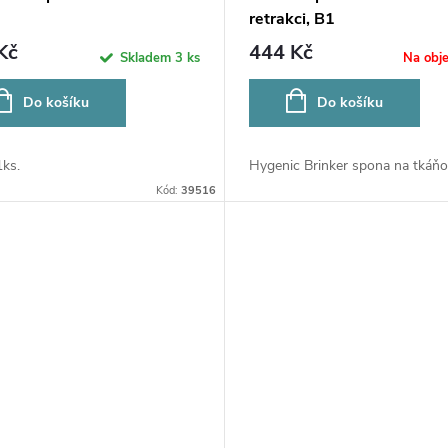
retrakci, B1
Kč
444 Kč
Skladem
3 ks
Na obj
Do košíku
Do košíku
1ks.
Hygenic Brinker spona na tkáňov
Kód:
39516