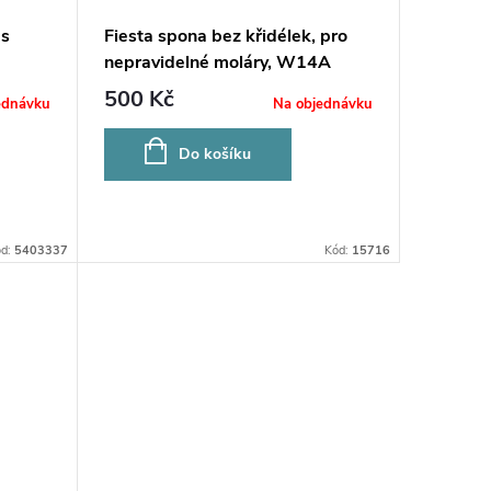
 s
Fiesta spona bez křidélek, pro
nepravidelné moláry, W14A
500 Kč
ednávku
Na objednávku
Do košíku
ód:
5403337
Kód:
15716