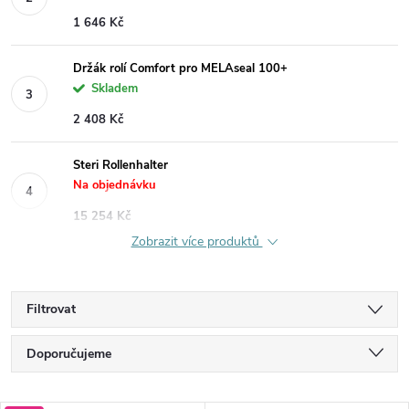
1 646 Kč
Držák rolí Comfort pro MELAseal 100+
Skladem
2 408 Kč
Steri Rollenhalter
Na objednávku
15 254 Kč
Zobrazit více produktů
Filtrovat
Ř
Doporučujeme
a
Nejlevnější