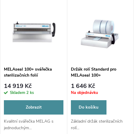
u
k
k
t
t
ů
ů
MELAseal 100+ svářečka
Držák rolí Standard pro
sterilizačních folií
MELAseal 100+
14 919 Kč
1 646 Kč
Skladem
2 ks
Na objednávku
Zobrazit
Do košíku
Kvalitní svářečka MELAG s
Základní držák sterilizačních
jednoduchým...
rolí...