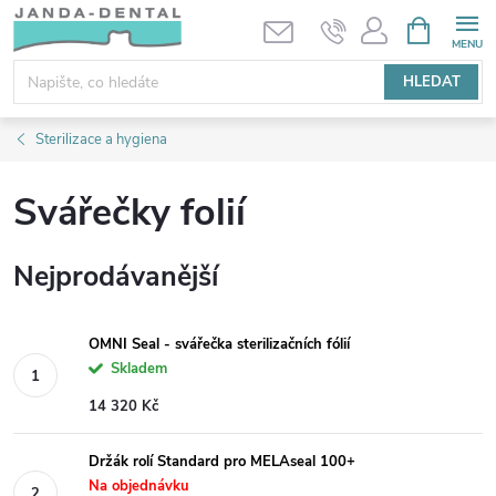
Přejít
NÁKUPNÍ
KOŠÍK
na
obsah
HLEDAT
Sterilizace a hygiena
Svářečky folií
Nejprodávanější
OMNI Seal - svářečka sterilizačních fólií
Skladem
14 320 Kč
Držák rolí Standard pro MELAseal 100+
Na objednávku