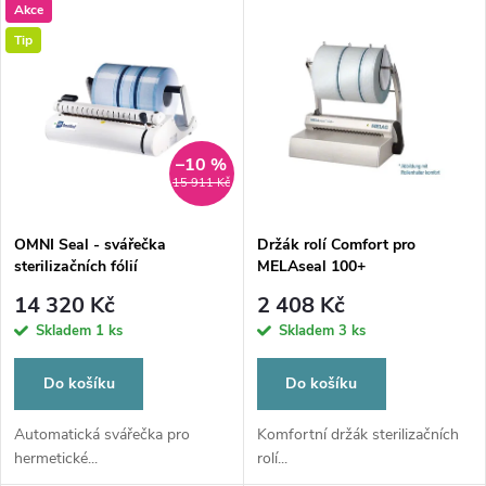
V
Akce
Nejdražší
z
Tip
ý
Nejprodávanější
e
p
Abecedně
n
i
–10 %
15 911 Kč
í
s
p
OMNI Seal - svářečka
Držák rolí Comfort pro
sterilizačních fólií
MELAseal 100+
p
r
14 320 Kč
2 408 Kč
r
Skladem
1 ks
Skladem
3 ks
o
o
Do košíku
Do košíku
d
d
Automatická svářečka pro
Komfortní držák sterilizačních
hermetické...
rolí...
u