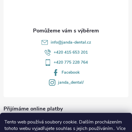
í
k
y
v
info
@
janda-dental.cz
ý
+420 415 653 201
p
+420 775 228 764
i
Facebook
s
janda_dental/
u
Přijímáme online platby
Tento web používá soubory cookie. Dalším procházením
tohoto webu vyjadřujete souhlas s jejich používáním.. Více