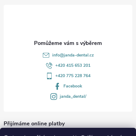
t
í
info
@
janda-dental.cz
+420 415 653 201
+420 775 228 764
Facebook
janda_dental/
Přijímáme online platby