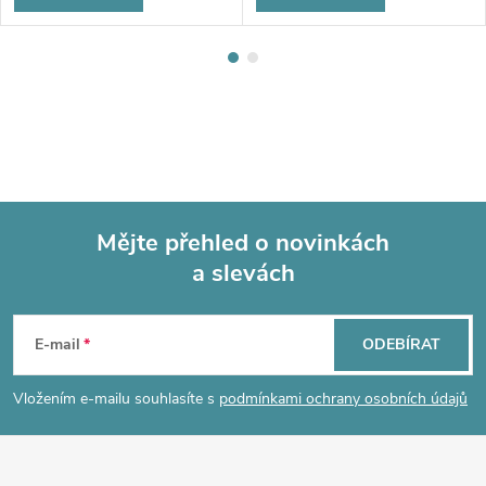
Mějte přehled o novinkách
a slevách
Z
á
E-mail
ODEBÍRAT
p
Vložením e-mailu souhlasíte s
podmínkami ochrany osobních údajů
a