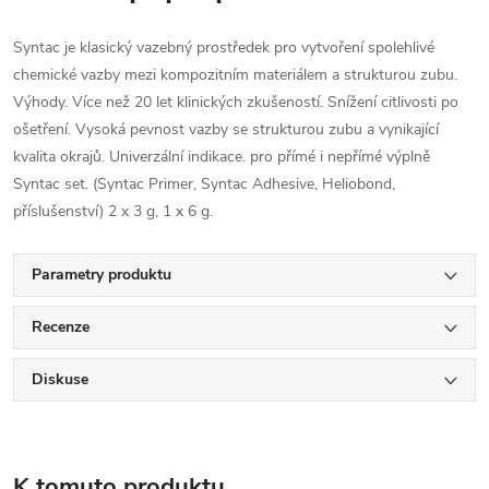
Syntac je klasický vazebný prostředek pro vytvoření spolehlivé
chemické vazby mezi kompozitním materiálem a strukturou zubu.
Výhody. Více než 20 let klinických zkušeností. Snížení citlivosti po
ošetření. Vysoká pevnost vazby se strukturou zubu a vynikající
kvalita okrajů. Univerzální indikace. pro přímé i nepřímé výplně
Syntac set. (Syntac Primer, Syntac Adhesive, Heliobond,
příslušenství) 2 x 3 g, 1 x 6 g.
Parametry produktu
Recenze
Diskuse
K tomuto produktu