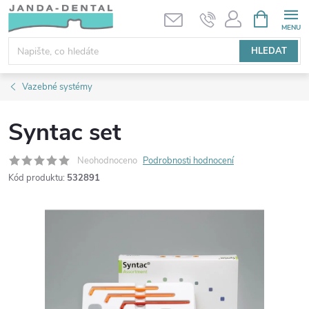
Přejít
NÁKUPNÍ
KOŠÍK
na
obsah
HLEDAT
Vazebné systémy
Syntac set
Neohodnoceno
Podrobnosti hodnocení
Kód produktu:
532891