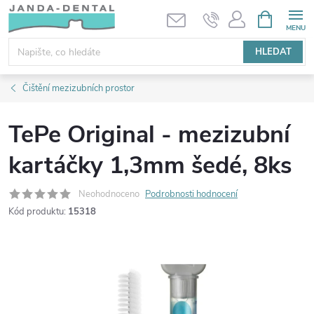
Přejít
NÁKUPNÍ
KOŠÍK
na
obsah
HLEDAT
Čištění mezizubních prostor
TePe Original - mezizubní
kartáčky 1,3mm šedé, 8ks
Neohodnoceno
Podrobnosti hodnocení
Kód produktu:
15318