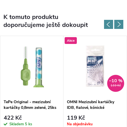
K tomuto produktu
doporučujeme ještě dokoupit
Akce
–10 %
133 Kč
TePe Original - mezizubní
OMNI Mezizubní kartáčky
kartáčky 0,8mm zelené, 25ks
IDB, fialové, kónické
422 Kč
119 Kč
Skladem
5 ks
Na objednávku