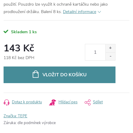
použití. Pouzdro lze využít k ochraně kartáčku nebo jako
prodloužení držáku. Balení 8 ks.
Detailní informace
Skladem
1 ks
143 Kč
118 Kč bez DPH
Měrná
cena:
VLOŽIT DO KOŠÍKU
Dotaz k produktu
Hlídací pes
Sdílet
Značka:
TEPE
Záruka
:
dle podmínek výrobce