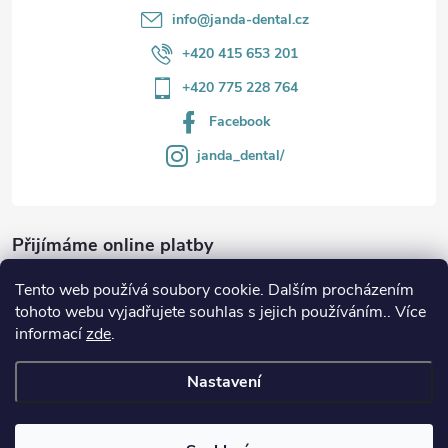
info
@
janda-dental.cz
+420 415 653 201
+420 775 228 764
Facebook
janda_dental/
Přijímáme online platby
Tento web používá soubory cookie. Dalším procházením
tohoto webu vyjadřujete souhlas s jejich používáním.. Více
informací
zde
.
Informace
Nastavení
Copyright 2026
JANDA-DENTAL.cz
. Všechna práva vyhrazena.