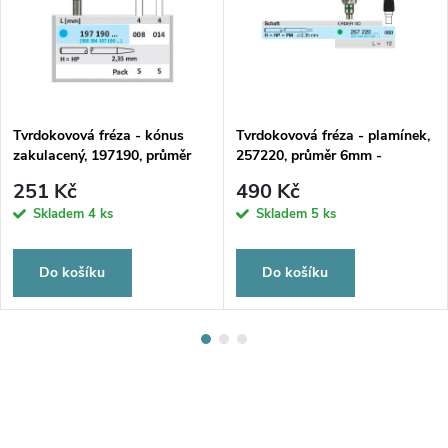
Tvrdokovová fréza - kónus
Tvrdokovová fréza - plamínek,
zakulacený, 197190, průměr
257220, průměr 6mm -
2,3mm - DOPRODEJ
DOPRODEJ POSLEDNÍCH
251 Kč
490 Kč
POSLEDNÍCH KUSŮ
KUSŮ
Skladem
4 ks
Skladem
5 ks
Do košíku
Do košíku