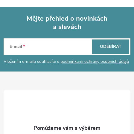
Mějte přehled o novinkách
a slevách
Z
á
E-mail
ODEBÍRAT
p
Vložením e-mailu souhlasíte s
podmínkami ochrany osobních údajů
a
t
í