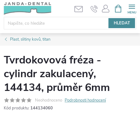
Přejít
NÁKUPNÍ
KOŠÍK
na
obsah
HLEDAT
Plast, slitiny kovů, titan
Tvrdokovová fréza -
cylindr zakulacený,
144134, průměr 6mm
Neohodnoceno
Podrobnosti hodnocení
Kód produktu:
144134060